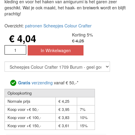
kleding en voor het haken van amigurumi is het garen zeer
geschikt. Wat je ook maakt, het haak- en breiwerk wordt en blijft
prachtig!
Overzicht:
patronen Scheepjes Colour Crafter
€ 4,04
Korting 5%
€ 4,25
Gratis
verzending
vanaf € 50,-*
Oploopkorting
Normale prijs
€ 4,25
Koop voor +€ 50,-
€ 3,95
7%
Koop voor +€ 100,-
€ 3,83
10%
Koop voor +€ 150,-
€ 3,61
15%