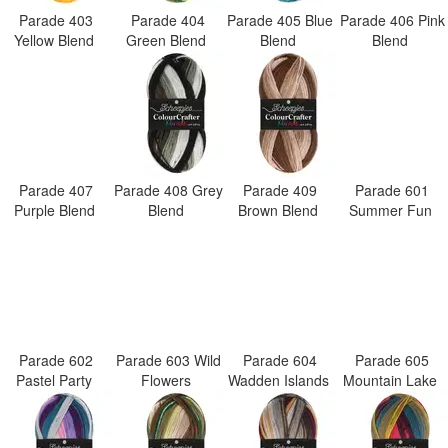
Parade 403
Parade 404
Parade 405 Blue
Parade 406 Pink
Yellow Blend
Green Blend
Blend
Blend
Parade 407
Parade 408 Grey
Parade 409
Parade 601
Purple Blend
Blend
Brown Blend
Summer Fun
Parade 602
Parade 603 Wild
Parade 604
Parade 605
Pastel Party
Flowers
Wadden Islands
Mountain Lake