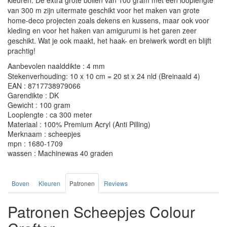
kleuren. De extra grote bollen van 100 gram met een looplengte
van 300 m zijn uitermate geschikt voor het maken van grote
home-deco projecten zoals dekens en kussens, maar ook voor
kleding en voor het haken van amigurumi is het garen zeer
geschikt. Wat je ook maakt, het haak- en breiwerk wordt en blijft
prachtig!
Aanbevolen naalddikte : 4 mm
Stekenverhouding: 10 x 10 cm = 20 st x 24 nld (Breinaald 4)
EAN : 8717738979066
Garendikte : DK
Gewicht : 100 gram
Looplengte : ca 300 meter
Materiaal : 100% Premium Acryl (Anti Pilling)
Merknaam : scheepjes
mpn : 1680-1709
wassen : Machinewas 40 graden
Boven
Kleuren
Patronen
Reviews
Patronen Scheepjes Colour