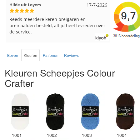
Hilde uit Loyers
17-7-2026
Loes uit EMMEL
Reeds meerdere keren breigaren en
Snelle levering 
breinaalden besteld, altijd heel tevreden over
de service.
Boven
Kleuren
Patronen
Reviews
Kleuren Scheepjes Colour
Crafter
1001
1002
1003
1004