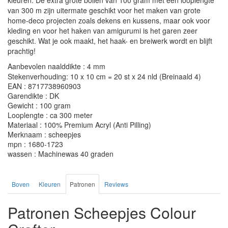
kleuren. De extra grote bollen van 100 gram met een looplengte
van 300 m zijn uitermate geschikt voor het maken van grote
home-deco projecten zoals dekens en kussens, maar ook voor
kleding en voor het haken van amigurumi is het garen zeer
geschikt. Wat je ook maakt, het haak- en breiwerk wordt en blijft
prachtig!
Aanbevolen naalddikte : 4 mm
Stekenverhouding: 10 x 10 cm = 20 st x 24 nld (Breinaald 4)
EAN : 8717738960903
Garendikte : DK
Gewicht : 100 gram
Looplengte : ca 300 meter
Materiaal : 100% Premium Acryl (Anti Pilling)
Merknaam : scheepjes
mpn : 1680-1723
wassen : Machinewas 40 graden
Boven
Kleuren
Patronen
Reviews
Patronen Scheepjes Colour