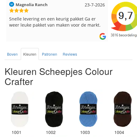
Hilde uit Loyers
17-7-2026
Loes uit 
Reeds meerdere keren breigaren en
Snelle leve
breinaalden besteld, altijd heel tevreden over
de service.
Boven
Kleuren
Patronen
Reviews
Kleuren Scheepjes Colour
Crafter
1001
1002
1003
1004