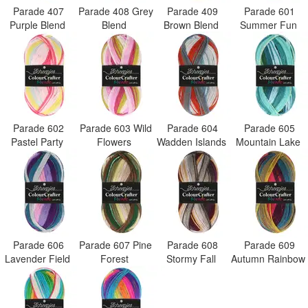
Parade 407
Parade 408 Grey
Parade 409
Parade 601
Purple Blend
Blend
Brown Blend
Summer Fun
Parade 602
Parade 603 Wild
Parade 604
Parade 605
Pastel Party
Flowers
Wadden Islands
Mountain Lake
Parade 606
Parade 607 Pine
Parade 608
Parade 609
Lavender Field
Forest
Stormy Fall
Autumn Rainbow