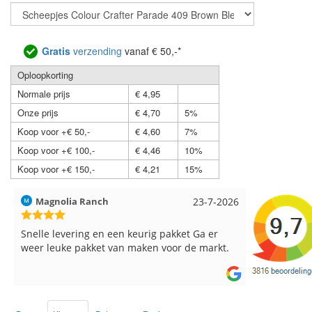
Gratis
verzending
vanaf € 50,-*
Oploopkorting
Normale prijs
€ 4,95
Onze prijs
€ 4,70
5%
Koop voor +€ 50,-
€ 4,60
7%
Koop voor +€ 100,-
€ 4,46
10%
Koop voor +€ 150,-
€ 4,21
15%
Hilde uit Loyers
17-7-2026
Loes uit 
Reeds meerdere keren breigaren en
Snelle leve
breinaalden besteld, altijd heel tevreden over
de service.