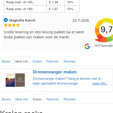
Koop voor +€ 100,-
€ 1,34
10%
Koop voor +€ 150,-
€ 1,27
15%
Hilde uit Loyers
17-7-2026
Loes uit
Reeds meerdere keren breigaren en breinaalden
Snelle le
besteld, altijd heel tevreden over de service.
Boven
Meer info
Kralen
Patronen
Reviews
Dromenvanger maken
Dromenvanger maken? Vang je dromen met je
eigen gemaakte dromenvanger.
meer info..
Boven
Meer info
Kralen
Patronen
Reviews