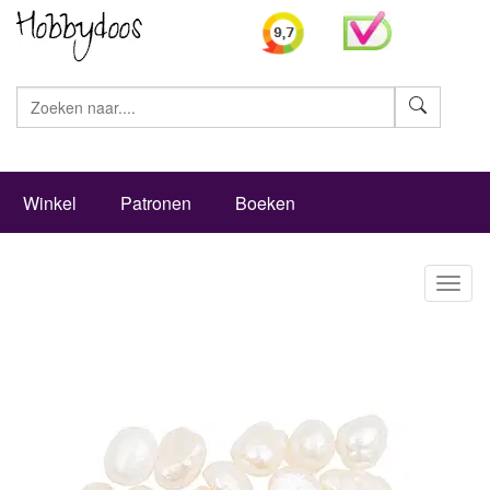
Zoeke
Winkel
Patronen
Boeken
Toggl
naviga