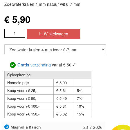
Zoetwaterkralen 4 mm natuur wit 6-7 mm
€ 5,90
Gratis
verzending
vanaf € 50,-*
Oploopkorting
Normale prijs
€ 5,90
Koop voor +€ 25,-
€ 5,61
5%
Koop voor +€ 50,-
€ 5,49
7%
Koop voor +€ 100,-
€ 5,31
10%
Koop voor +€ 150,-
€ 5,02
15%
Magnolia Ranch
23-7-2026
Hilde uit 