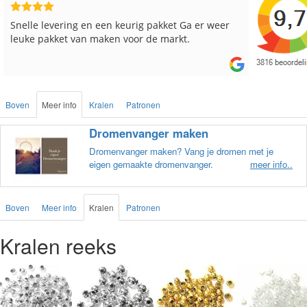
Snelle levering en een keurig pakket Ga er weer
Reeds me
leuke pakket van maken voor de markt.
besteld, a
Boven
Meer info
Kralen
Patronen
Dromenvanger maken
Dromenvanger maken? Vang je dromen met je
eigen gemaakte dromenvanger.
meer info..
Boven
Meer info
Kralen
Patronen
Kralen reeks