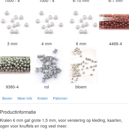
1000 - 4
1000 - 4
6-10 mm
6-7 mm
3 mm
4 mm
6 mm
4466-4
9380-4
rol
bloem
Boven
Meer info
Kralen
Patronen
Productinformatie
Kralen 6 mm gat grote 1,5 mm, voor versiering op kleding, kaarten,
ogen voor knuffels en nog veel meer.