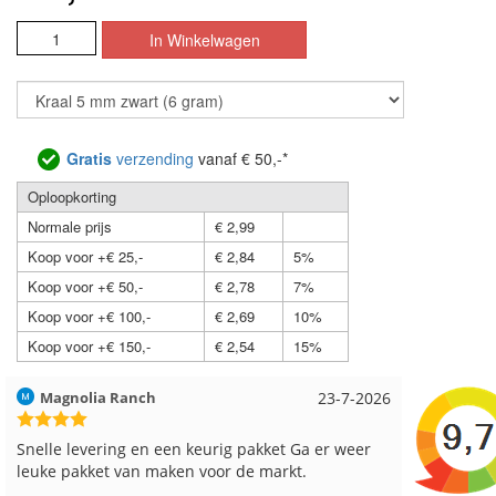
Gratis
verzending
vanaf € 50,-*
Oploopkorting
Normale prijs
€ 2,99
Koop voor +€ 25,-
€ 2,84
5%
Koop voor +€ 50,-
€ 2,78
7%
Koop voor +€ 100,-
€ 2,69
10%
Koop voor +€ 150,-
€ 2,54
15%
23-7-2026
Hilde uit Loyers
17-7-202
Ga er weer
Reeds meerdere keren breigaren en breinaalden
t.
besteld, altijd heel tevreden over de service.