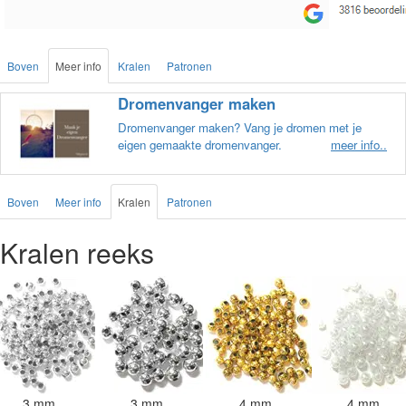
Boven
Meer info
Kralen
Patronen
Dromenvanger maken
Dromenvanger maken? Vang je dromen met je
eigen gemaakte dromenvanger.
meer info..
Boven
Meer info
Kralen
Patronen
Kralen reeks
3 mm
3 mm
4 mm
4 mm