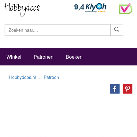
Zoeke
Winkel
Patronen
Boeken
Hobbydoos.nl
Patroon