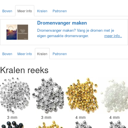
Boven
Meer info
Kralen
Patronen
Dromenvanger maken
Dromenvanger maken? Vang je dromen met je
eigen gemaakte dromenvanger.
meer info..
Boven
Meer info
Kralen
Patronen
Kralen reeks
3 mm
3 mm
4 mm
4 mm