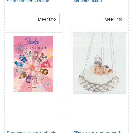
Sinterklaas en Ozosnel
Schaakstukken
Meer info
Meer info
Poppetjes 12 sterrenbeeld
Elfje 17 cm in hangmand