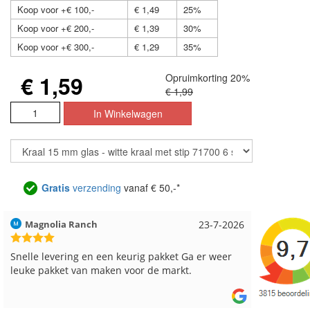
Koop voor +€ 100,-
€ 1,49
25%
Koop voor +€ 200,-
€ 1,39
30%
Koop voor +€ 300,-
€ 1,29
35%
€ 1,59
Opruimkorting 20%
€ 1,99
Gratis
verzending
vanaf € 50,-*
Magnolia Ranch
23-7-2026
Hilde uit 
Snelle levering en een keurig pakket Ga er weer
Reeds me
leuke pakket van maken voor de markt.
besteld, a