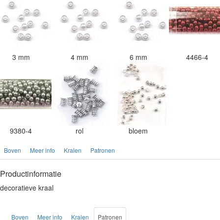
3 mm
4 mm
6 mm
4466-4
9380-4
rol
bloem
Boven
Meer info
Kralen
Patronen
Productinformatie
decoratieve kraal
Boven
Meer info
Kralen
Patronen