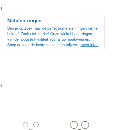
verschillende kleuren blauw en
ws
paars besteld en dat word zo los in
een doos gestopt. Geen kleur code
Metalen ringen
en de vezels waren in elkaar gaan
zitten. Moet nu zelf uitzoeken
Ben je op zoek naar de perfecte metalen ringen om te
welke kleurcode bij welke bol hoort
haken? Zoek niet verder! Onze winkel heeft ringen
Had ook 3x 50 gram zwart besteld
van de hoogste kwaliteit voor al uw haakwensen.
maar door de andere bollen zitten
Shop nu voor de beste selectie en prijzen.
meer info..
er nu verschillende kleuren vezels
in het zwart. Dat vind ik erg
jammer. Als ik nu wil nabestellen
moet ik maar hopen dat ik de juist
kleurcode bij de juiste bol heb
gedaan. Misschien een tip om de
kleuren apart in te pakken met een
ws
sticker welke kleur het is?
Desondanks zou ik deze shop zeke
wel aanbevelen wat betreft de
viltwol. Goede prijs/kwaliteit
verhouding.