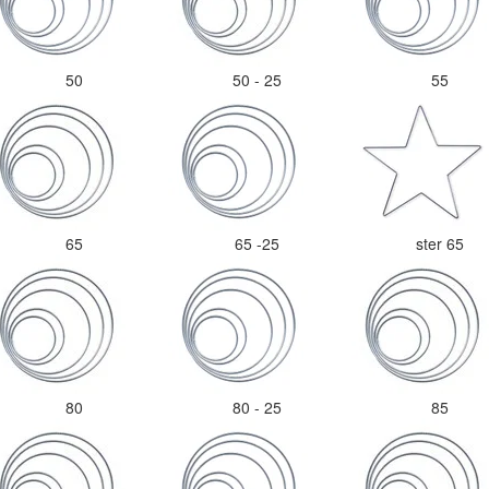
50
50 - 25
55
65
65 -25
ster 65
80
80 - 25
85