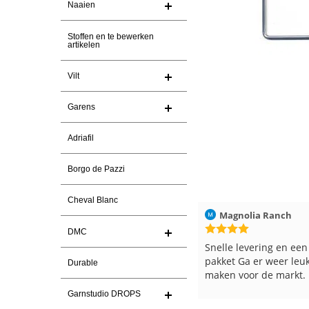
Naaien
Stoffen en te bewerken
artikelen
Vilt
Garens
Adriafil
Borgo de Pazzi
Cheval Blanc
Magnolia Ranch
23-7-2026
Hilde uit Loyers
DMC
Snelle levering en een keurig
Reeds meerdere keren
pakket Ga er weer leuke pakket van
en breinaalden besteld
Durable
maken voor de markt.
tevreden over de servi
Garnstudio DROPS