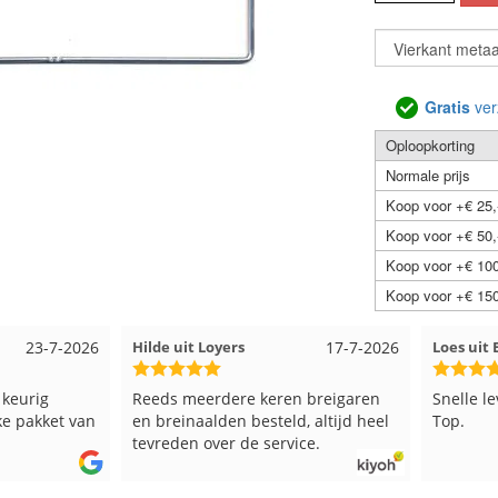
Gratis
ver
Oploopkorting
Normale prijs
Koop voor +€ 25,
Koop voor +€ 50,
Koop voor +€ 100
Koop voor +€ 150
17-7-2026
Loes uit EMMELOORD
12-7-2026
Nell uit
 breigaren
Snelle levering en keurig verpakt.
Goed ver
, altijd heel
Top.
ce.