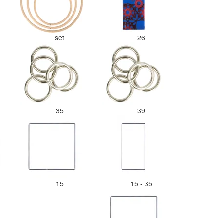
set
26
35
39
15
15 - 35