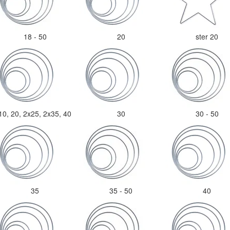
18 - 50
20
ster 20
10, 20, 2x25, 2x35, 40
30
30 - 50
35
35 - 50
40