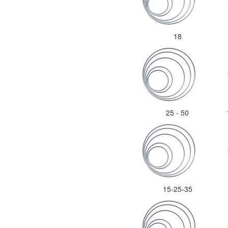
18
25 - 50
15-25-35