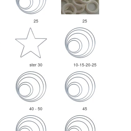
25
25
ster 30
10-15-20-25
40 - 50
45