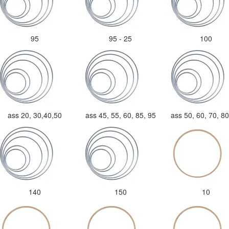
95
95 - 25
100
ass 20, 30,40,50
ass 45, 55, 60, 85, 95
ass 50, 60, 70, 8
140
150
10