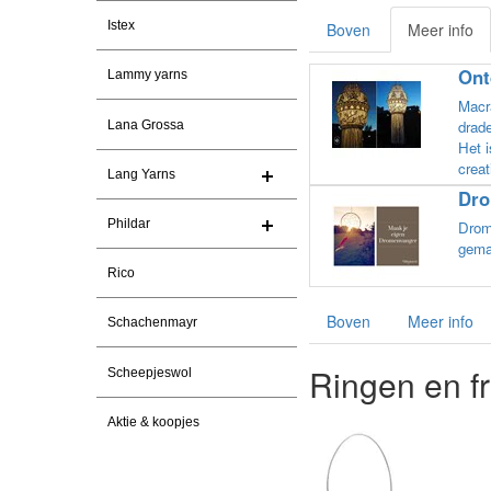
Istex
Boven
Meer info
Ont
Lammy yarns
Macr
drade
Lana Grossa
Het i
creat
Lang Yarns
Dro
Phildar
Drom
gema
Rico
Boven
Meer info
Schachenmayr
Ringen en f
Scheepjeswol
Aktie & koopjes