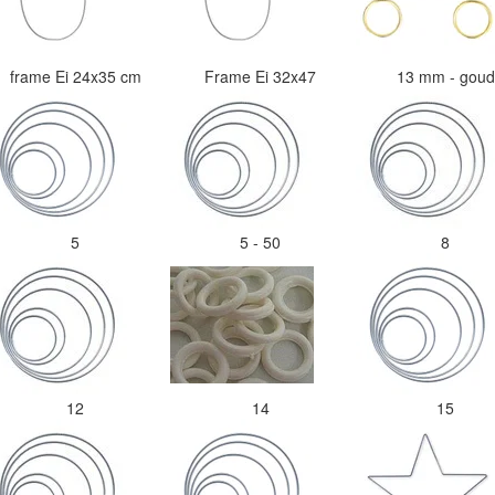
frame Ei 24x35 cm
Frame Ei 32x47
13 mm - gou
5
5 - 50
8
12
14
15