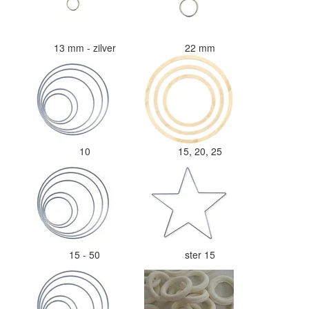
d
13 mm - zilver
22 mm
10
15, 20, 25
15 - 50
ster 15