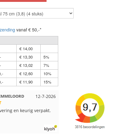
zending
vanaf € 50,-*
€ 14,00
-
€ 13,30
5%
-
€ 13,02
7%
,-
€ 12,60
10%
,-
€ 11,90
15%
 Beuningen
12-7-2026
Wendy uit Amsterdam
11-7-202
pakt en snelgeleverd
Ruime keus aan viltwol, mooie
kleuren en goede kwaliteit. Snel
verzonden. Enigste wat ik een
beetje jammer vind is dat alles los
in een doos word gedaan. Had veel