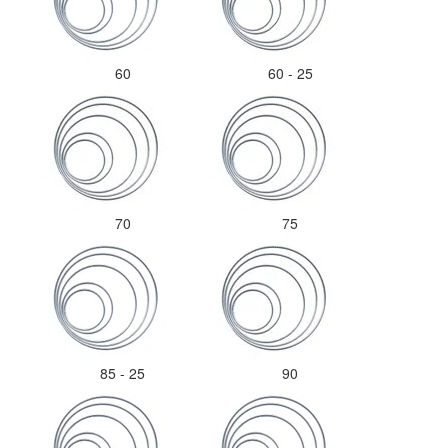
60
60 - 25
70
75
85 - 25
90