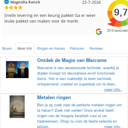
Hilde uit Loyers
17-7-2026
Loes uit
Reeds meerdere keren breigaren en breinaalden
Snelle le
besteld, altijd heel tevreden over de service.
Boven
Meer info
Ringen en frames
Patronen
Reviews
Ontdek de Magie van Macrame
Macramé is een eeuwenoude techniek, waarbij je
draden knoopt tot decoratieve en/of functionele
items. Het is een makkelijk te leren techniek,
ontspannend, creatief en superleuk om te doen.
meer info..
Metalen ringen
Ben je op zoek naar de perfecte metalen ringen om
te haken? Zoek niet verder! Onze winkel heeft
ringen van de hoogste kwaliteit voor al uw
haakwensen. Shop nu voor de beste selectie en
prijzen.
meer info..