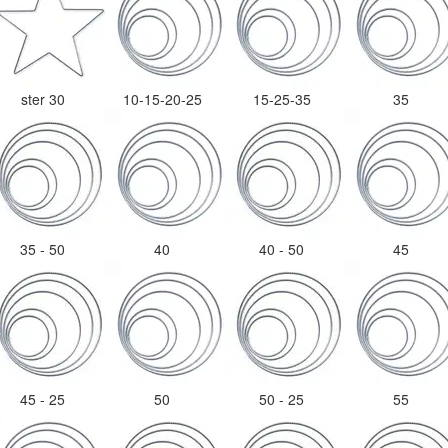
ster 30
10-15-20-25
15-25-35
35
35 - 50
40
40 - 50
45
45 - 25
50
50 - 25
55