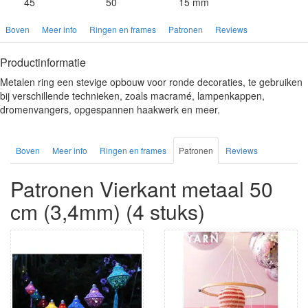
45
50
15 mm
Boven
Meer info
Ringen en frames
Patronen
Reviews
Productinformatie
Metalen ring een stevige opbouw voor ronde decoraties, te gebruiken
bij verschillende technieken, zoals macramé, lampenkappen,
dromenvangers, opgespannen haakwerk en meer.
Boven
Meer info
Ringen en frames
Patronen
Reviews
Patronen Vierkant metaal 50
cm (3,4mm) (4 stuks)