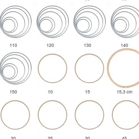
110
120
130
140
150
10
15
15,3 cm
20
25
30
45