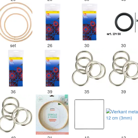
set
26
30
30
36
39
35
39
49
21
10
12