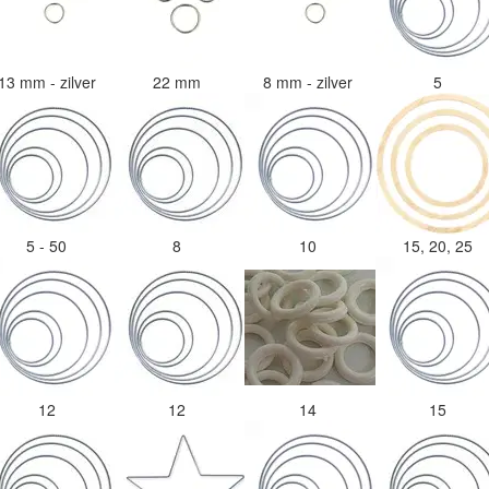
13 mm - zilver
22 mm
8 mm - zilver
5
5 - 50
8
10
15, 20, 25
12
12
14
15