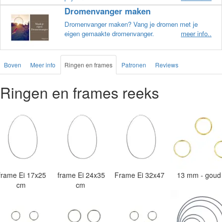
Dromenvanger maken
Dromenvanger maken? Vang je dromen met je
eigen gemaakte dromenvanger.
meer info..
Boven
Meer info
Ringen en frames
Patronen
Reviews
Ringen en frames reeks
frame Ei 17x25
frame Ei 24x35
Frame Ei 32x47
13 mm - gou
cm
cm