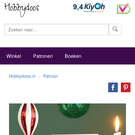
Zoeke
Winkel
Patronen
Boeken
Hobbydoos.nl
Patroon