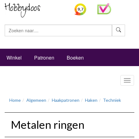
Zoeke
Winkel
Patronen
Boeken
Toggl
naviga
Home
Algemeen
Haakpatronen
Haken
Techniek
Metalen ringen