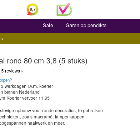
Zoeken
Sale
Garen op pendikte
s.
l rond 80 cm 3,8 (5 stuks)
 5 reviews
kopen?
. 3 werkdagen i.v.m. koerier
een binnen Nederland
ivm Koerier vervoer 11,95
 stevige opbouw voor ronde decoraties, te gebruiken
e technieken, zoals macramé, lampenkappen,
opgespannen haakwerk en meer.