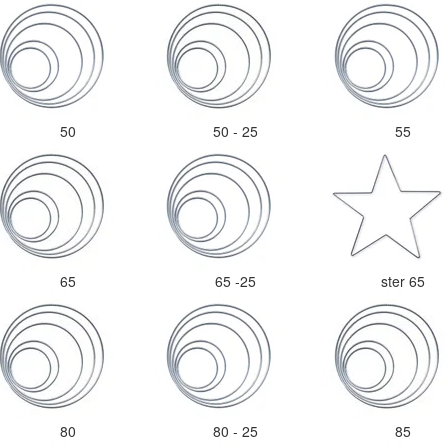
50
50 - 25
55
65
65 -25
ster 65
80
80 - 25
85