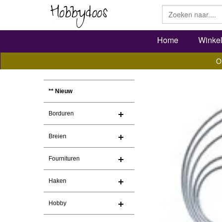
Home
Winke
O
** Nieuw
Borduren
Breien
Fournituren
Haken
Hobby