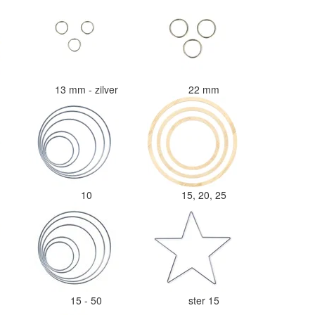
verhouding.
d
13 mm - zilver
22 mm
10
15, 20, 25
15 - 50
ster 15