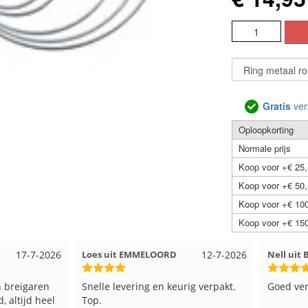
Gratis
ver
Oploopkorting
Normale prijs
Koop voor +€ 25,
Koop voor +€ 50,
Koop voor +€ 100
Koop voor +€ 150
26
Loes uit EMMELOORD
12-7-2026
Nell uit Beuningen
Snelle levering en keurig verpakt.
Goed verpakt en sne
l
Top.