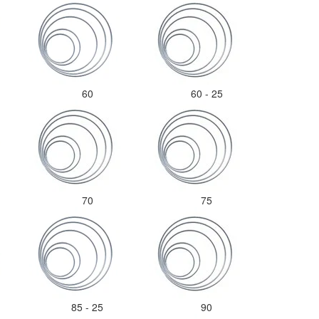
60
60 - 25
70
75
85 - 25
90