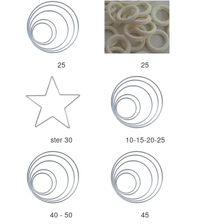
25
25
ster 30
10-15-20-25
40 - 50
45