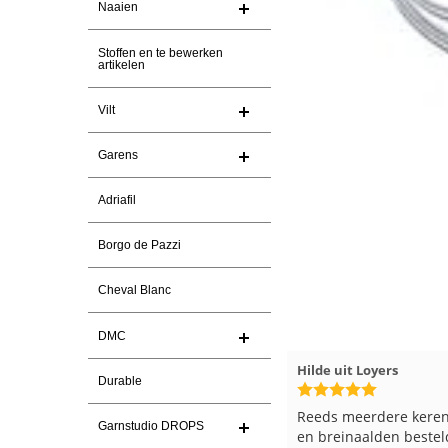
Naaien
Stoffen en te bewerken
artikelen
Vilt
Garens
Adriafil
Borgo de Pazzi
Cheval Blanc
DMC
olia Ranch
23-7-2026
Hilde uit Loyers
17-7-20
Durable
levering en een keurig
Reeds meerdere keren breigaren
Garnstudio DROPS
Ga er weer leuke pakket van
en breinaalden besteld, altijd hee