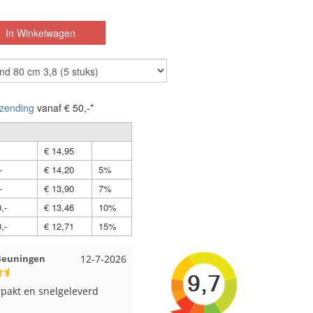
zending
vanaf € 50,-*
€ 14,95
-
€ 14,20
5%
-
€ 13,90
7%
,-
€ 13,46
10%
,-
€ 12,71
15%
12-7-2026
Wendy uit Amsterdam
11-7-2026
Anja u
lgeleverd
Ruime keus aan viltwol, mooie
Altijd 
kleuren en goede kwaliteit. Snel
supers