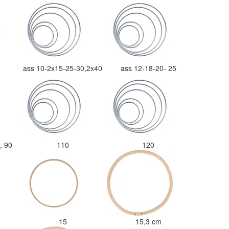
ass 10-2x15-25-30,2x40
ass 12-18-20- 25
0, 90
110
120
15
15,3 cm