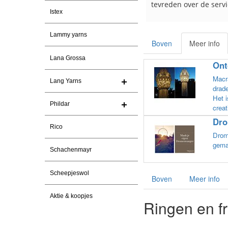
oor de markt.
tevreden over de service.
Istex
Lammy yarns
Boven
Meer info
Lana Grossa
Ont
Macr
Lang Yarns
drade
Het i
Phildar
creat
Dro
Rico
Drom
gema
Schachenmayr
Scheepjeswol
Boven
Meer info
Aktie & koopjes
Ringen en f