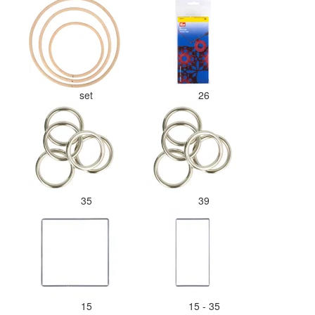
set
26
35
39
15
15 - 35