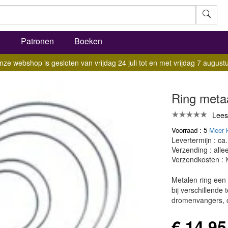
l
Patronen
Boeken
nze webshop is gesloten van vrijdag 24 juli tot en met vrijdag 7 augustu
Ring metaa
Lees
Voorraad : 5
Meer 
Levertermijn : ca
Verzending : all
Verzendkosten : 
Metalen ring een
bij verschillend
dromenvangers, 
€ 14,95