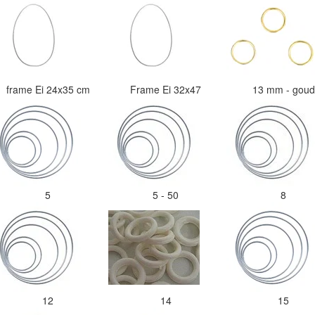
frame Ei 24x35 cm
Frame Ei 32x47
13 mm - gou
5
5 - 50
8
12
14
15