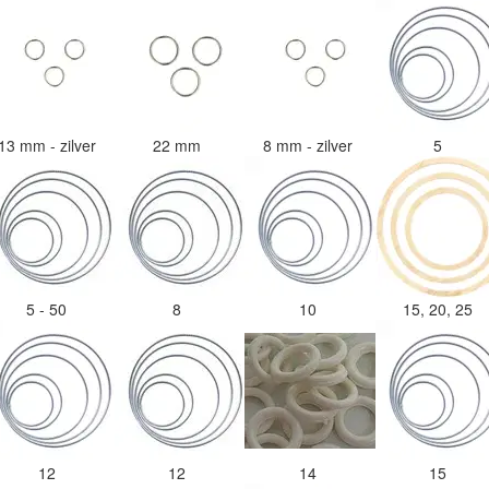
13 mm - zilver
22 mm
8 mm - zilver
5
5 - 50
8
10
15, 20, 25
12
12
14
15