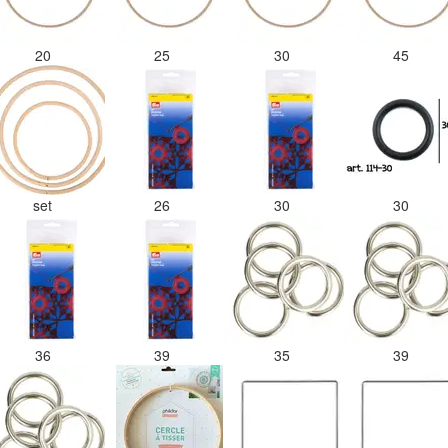
20
25
30
45
set
26
30
30
36
39
35
39