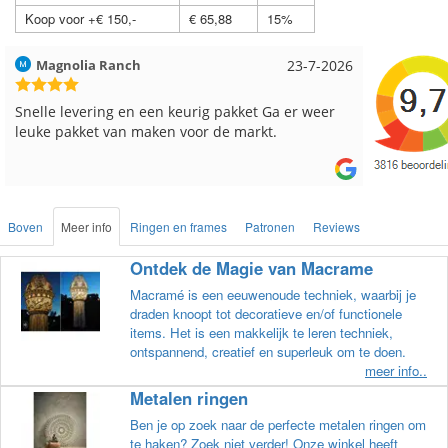
Koop voor +€ 150,-
€ 65,88
15%
Hilde uit Loyers
17-7-2026
Loes uit
Reeds meerdere keren breigaren en breinaalden
Snelle le
besteld, altijd heel tevreden over de service.
Boven
Meer info
Ringen en frames
Patronen
Reviews
Ontdek de Magie van Macrame
Macramé is een eeuwenoude techniek, waarbij je
draden knoopt tot decoratieve en/of functionele
items. Het is een makkelijk te leren techniek,
ontspannend, creatief en superleuk om te doen.
meer info..
Metalen ringen
Ben je op zoek naar de perfecte metalen ringen om
te haken? Zoek niet verder! Onze winkel heeft