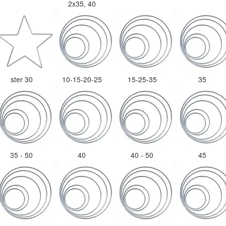
2x35, 40
ster 30
10-15-20-25
15-25-35
35
35 - 50
40
40 - 50
45