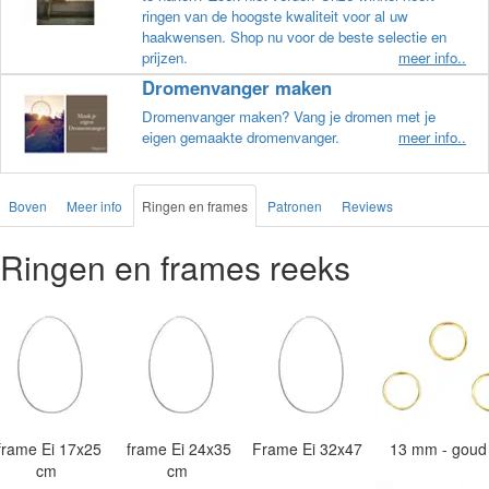
ringen van de hoogste kwaliteit voor al uw
haakwensen. Shop nu voor de beste selectie en
prijzen.
meer info..
Dromenvanger maken
Dromenvanger maken? Vang je dromen met je
eigen gemaakte dromenvanger.
meer info..
Boven
Meer info
Ringen en frames
Patronen
Reviews
Ringen en frames reeks
frame Ei 17x25
frame Ei 24x35
Frame Ei 32x47
13 mm - gou
cm
cm