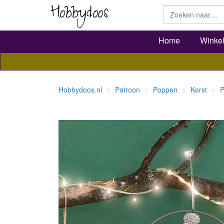
Home
Winke
Hobbydoos.nl
Patroon
Poppen
Kerst
P