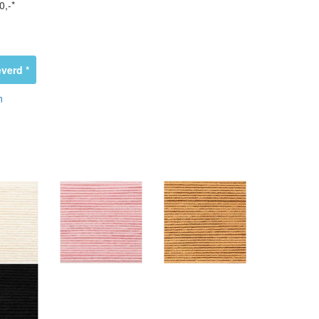
0,-*
verd *
n