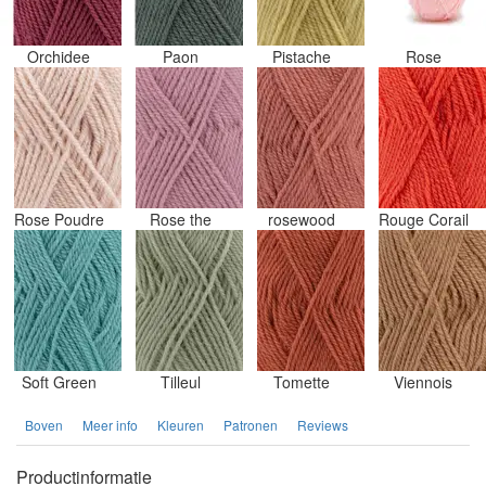
Orchidee
Paon
Pistache
Rose
Rose Poudre
Rose the
rosewood
Rouge Corail
Soft Green
Tilleul
Tomette
Viennois
Boven
Meer info
Kleuren
Patronen
Reviews
Productinformatie