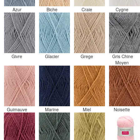
Azur
Biche
Craie
Cygne
Givre
Glacier
Grege
Gris Chine
Moyen
Guimauve
Marine
Miel
Noisette