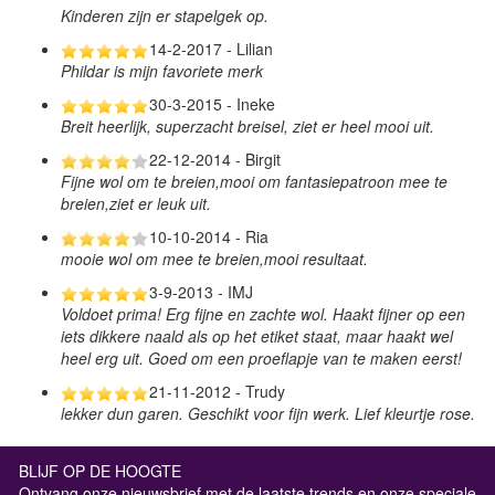
Kinderen zijn er stapelgek op.
14-2-2017 - Lilian
Phildar is mijn favoriete merk
30-3-2015 - Ineke
Breit heerlijk, superzacht breisel, ziet er heel mooi uit.
22-12-2014 - Birgit
Fijne wol om te breien,mooi om fantasiepatroon mee te
breien,ziet er leuk uit.
10-10-2014 - Ria
mooie wol om mee te breien,mooi resultaat.
3-9-2013 - IMJ
Voldoet prima! Erg fijne en zachte wol. Haakt fijner op een
iets dikkere naald als op het etiket staat, maar haakt wel
heel erg uit. Goed om een proeflapje van te maken eerst!
21-11-2012 - Trudy
lekker dun garen. Geschikt voor fijn werk. Lief kleurtje rose.
BLIJF OP DE HOOGTE
Ontvang onze nieuwsbrief met de laatste trends en onze speciale