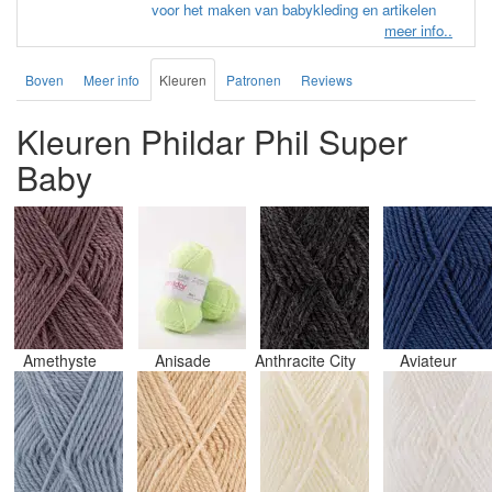
voor het maken van babykleding en artikelen
meer info..
Boven
Meer info
Kleuren
Patronen
Reviews
Kleuren Phildar Phil Super
Baby
Amethyste
Anisade
Anthracite City
Aviateur