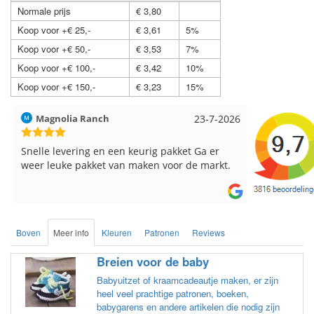
Normale prijs
€ 3,80
Koop voor +€ 25,-
€ 3,61
5%
Koop voor +€ 50,-
€ 3,53
7%
Koop voor +€ 100,-
€ 3,42
10%
Koop voor +€ 150,-
€ 3,23
15%
Hilde uit Loyers
17-7-2026
Loes uit 
Reeds meerdere keren breigaren en
Snelle leve
breinaalden besteld, altijd heel tevreden over
de service.
Boven
Meer info
Kleuren
Patronen
Reviews
Breien voor de baby
Babyuitzet of kraamcadeautje maken, er zijn
heel veel prachtige patronen, boeken,
babygarens en andere artikelen die nodig zijn