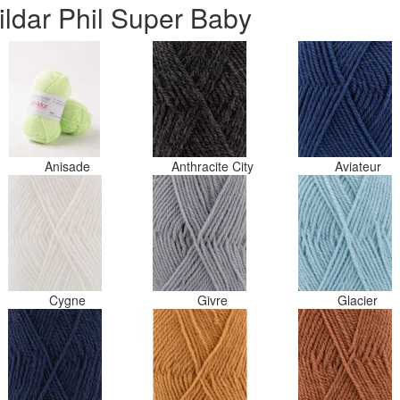
ildar Phil Super Baby
Anisade
Anthracite City
Aviateur
Cygne
Givre
Glacier