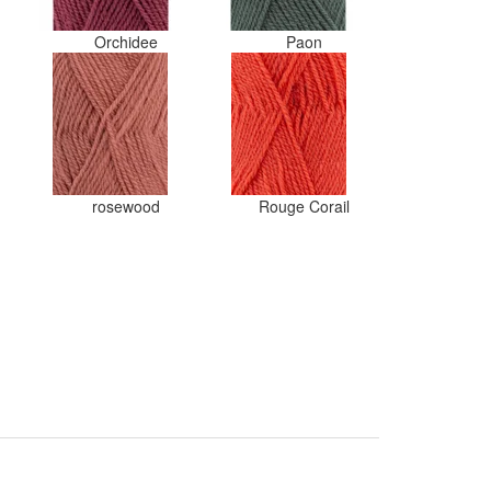
Orchidee
Paon
rosewood
Rouge Corail