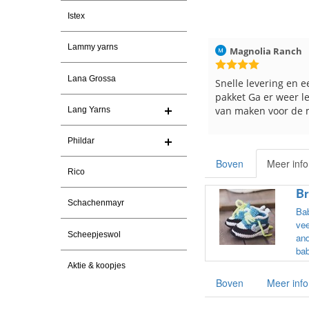
Istex
Lammy yarns
026
Magnolia Ranch
23-7-2026
Hilde uit Loyers
Lana Grossa
n
Snelle levering en een keurig
Reeds meerdere ker
pakket Ga er weer leuke pakket
en breinaalden beste
van maken voor de markt.
tevreden over de ser
Lang Yarns
Phildar
Boven
Meer info
Rico
Br
Schachenmayr
Bab
vee
Scheepjeswol
and
bab
Aktie & koopjes
Boven
Meer info