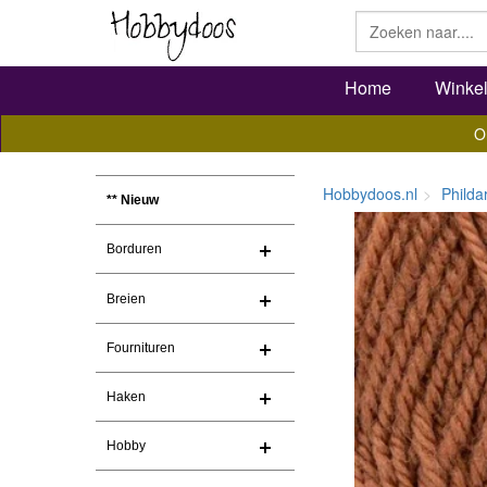
Home
Winke
O
Hobbydoos.nl
Philda
** Nieuw
Borduren
Breien
Fournituren
Haken
Hobby