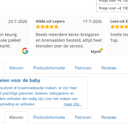
Koop voor +€ 100
Koop voor +€ 150
17-7-2026
Loes uit EMMELOORD
12-7-2026
Nell uit
en breigaren
Snelle levering en keurig verpakt.
Goed ver
ld, altijd heel
Top.
vice.
Kleuren
Productinformatie
Patronen
Reviews
eien voor de baby
yuitzet of kraamcadeautje maken, er zijn heel
l prachtige patronen, boeken, babygarens en
ere artikelen die nodig zijn voor het maken van
ykleding en artikelen
meer info..
Kleuren
Productinformatie
Patronen
Reviews