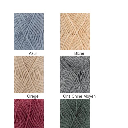
maar hopen dat ik de juiste
kleurcode bij de juiste bol heb
gedaan. Misschien een tip om de
kleuren apart in te pakken met
een sticker welke kleur het is?
Desondanks zou ik deze shop
zeker wel aanbevelen wat betreft
de viltwol. Goede prijs/kwaliteit
verhouding.
Azur
Biche
Grege
Gris Chine Moyen