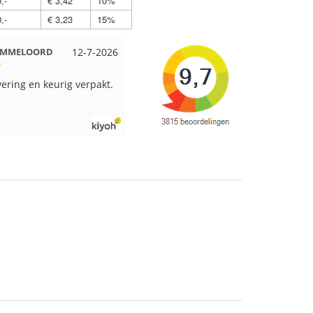
,-
€ 3,42
10%
,-
€ 3,23
15%
 Beuningen
12-7-2026
Wendy uit Amsterdam
11-7-2026
pakt en snelgeleverd
Ruime keus aan viltwol, mooie
kleuren en goede kwaliteit. Snel
verzonden. Enigste wat ik een
beetje jammer vind is dat alles los
in een doos word gedaan. Had
veel verschillende kleuren blauw
en paars besteld en dat word zo
los in een doos gestopt. Geen
kleur codes en de vezels waren in
elkaar gaan zitten. Moet nu zelf
uitzoeken welke kleurcode bij
welke bol hoort. Had ook 3x 50
gram zwart besteld maar door de
andere bollen zitten er nu
verschillende kleuren vezels in
het zwart. Dat vind ik erg jammer.
Als ik nu wil nabestellen moet ik