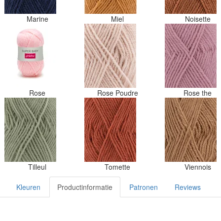
Marine
Miel
Noisette
Rose
Rose Poudre
Rose the
Tilleul
Tomette
Viennois
Kleuren
Productinformatie
Patronen
Reviews