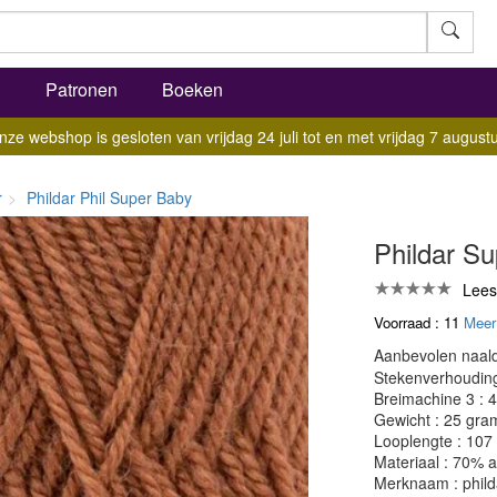
l
Patronen
Boeken
nze webshop is gesloten van vrijdag 24 juli tot en met vrijdag 7 augustu
r
Phildar Phil Super Baby
Phildar Su
Lees
Voorraad : 11
Meer
Aanbevolen naald
Stekenverhouding:
Breimachine 3 : 4
Gewicht : 25 gra
Looplengte : 107
Materiaal : 70% 
Merknaam : phild