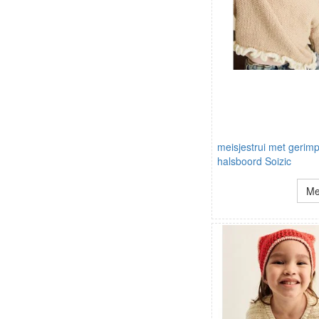
meisjestrui met gerim
halsboord Soizic
Me