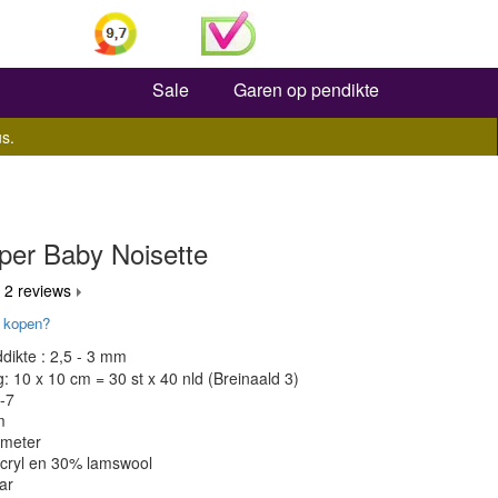
Zoeken
Sale
Garen op pendikte
s.
per Baby Noisette
 2 reviews
 kopen?
dikte : 2,5 - 3 mm
 10 x 10 cm = 30 st x 40 nld (Breinaald 3)
-7
m
 meter
acryl en 30% lamswool
ar