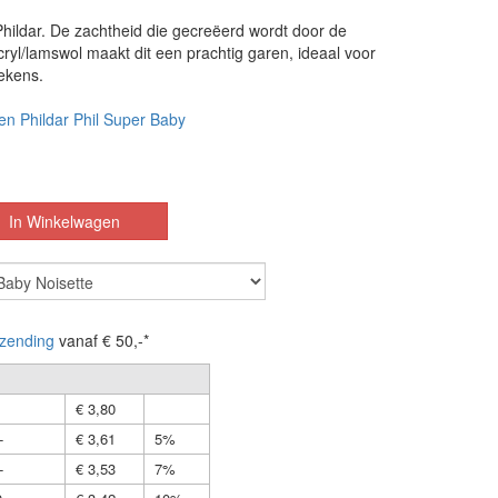
hildar. De zachtheid die gecreëerd wordt door de
ryl/lamswol maakt dit een prachtig garen, ideaal voor
ekens.
en Phildar Phil Super Baby
zending
vanaf € 50,-*
€ 3,80
-
€ 3,61
5%
-
€ 3,53
7%