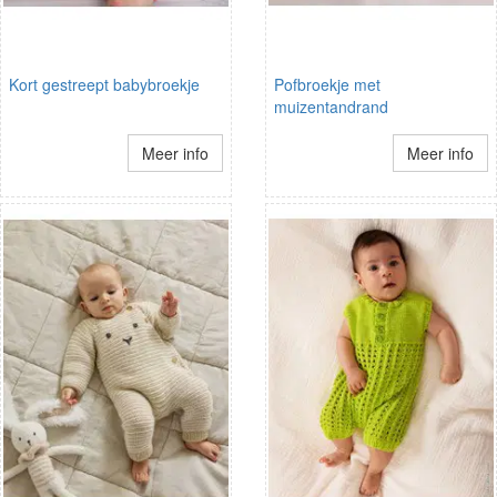
Kort gestreept babybroekje
Pofbroekje met
muizentandrand
Meer info
Meer info