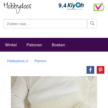
Zoeke
Winkel
Patronen
Boeken
Hobbydoos.nl
Patroon