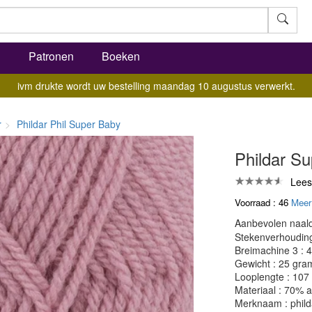
l
Patronen
Boeken
ivm drukte wordt uw bestelling maandag 10 augustus verwerkt.
r
Phildar Phil Super Baby
Phildar S
Lees
Voorraad : 46
Meer
Aanbevolen naald
Stekenverhouding:
Breimachine 3 : 4
Gewicht : 25 gra
Looplengte : 107
Materiaal : 70% 
Merknaam : phild