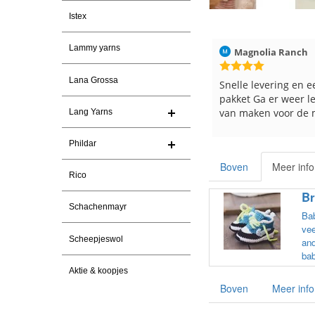
Istex
Lammy yarns
0-7-2026
Magnolia Ranch
23-7-2026
Hilde uit Loyer
Lana Grossa
 garen
Snelle levering en een keurig
Reeds meerder
pakket Ga er weer leuke pakket
en breinaalden 
van maken voor de markt.
tevreden over 
Lang Yarns
Phildar
Boven
Meer info
Rico
Br
Schachenmayr
Bab
vee
Scheepjeswol
and
bab
Aktie & koopjes
Boven
Meer info