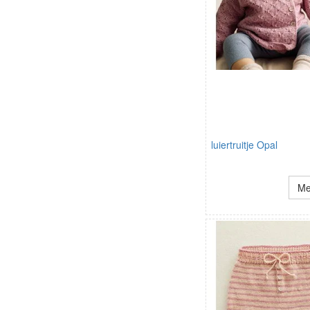
luiertruitje Opal
Me