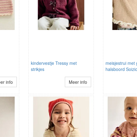
kindervestje Tressy met
meisjestrui met
strikjes
halsboord Soizi
er info
Meer info