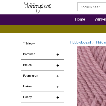
Home
Winke
Hobbydoos.nl
Philda
** Nieuw
Borduren
Breien
Fournituren
Haken
Hobby