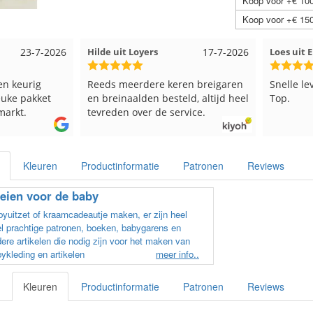
Koop voor +€ 100
Koop voor +€ 150
s
17-7-2026
Loes uit EMMELOORD
12-7-2026
Nel
e keren breigaren
Snelle levering en keurig verpakt.
Goe
besteld, altijd heel
Top.
de service.
Kleuren
Productinformatie
Patronen
Reviews
eien voor de baby
yuitzet of kraamcadeautje maken, er zijn heel
l prachtige patronen, boeken, babygarens en
ere artikelen die nodig zijn voor het maken van
ykleding en artikelen
meer info..
Kleuren
Productinformatie
Patronen
Reviews