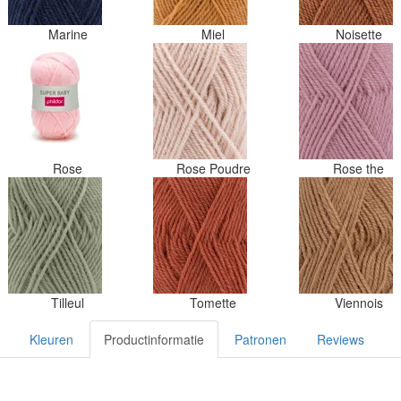
Marine
Miel
Noisette
Rose
Rose Poudre
Rose the
Tilleul
Tomette
Viennois
Kleuren
Productinformatie
Patronen
Reviews