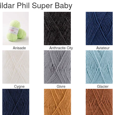
ildar Phil Super Baby
Anisade
Anthracite City
Aviateur
Cygne
Givre
Glacier