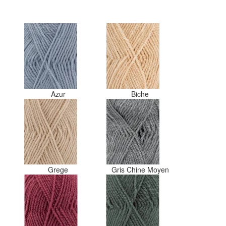
maar hopen dat ik de juiste
kleurcode bij de juiste bol heb
gedaan. Misschien een tip om 
kleuren apart in te pakken met
een sticker welke kleur het is?
Desondanks zou ik deze shop
zeker wel aanbevelen wat betre
de viltwol. Goede prijs/kwaliteit
verhouding.
Azur
Biche
Grege
Gris Chine Moyen