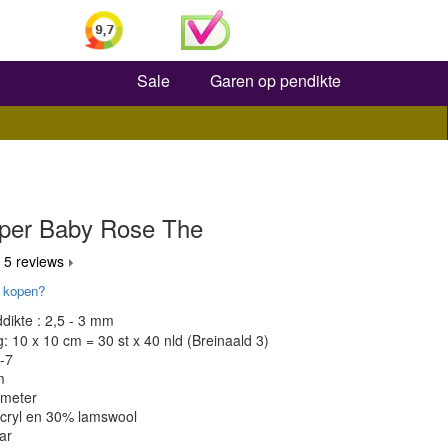
Zoeken
Sale
Garen op pendikte
uper Baby Rose The
 5 reviews
 kopen?
dikte : 2,5 - 3 mm
 10 x 10 cm = 30 st x 40 nld (Breinaald 3)
-7
m
 meter
acryl en 30% lamswool
ar