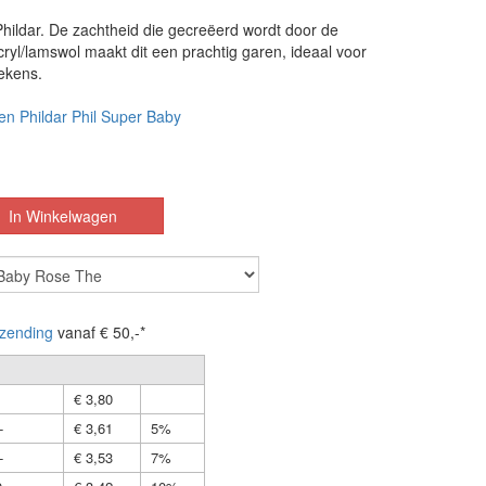
hildar. De zachtheid die gecreëerd wordt door de
ryl/lamswol maakt dit een prachtig garen, ideaal voor
ekens.
en Phildar Phil Super Baby
zending
vanaf € 50,-*
€ 3,80
-
€ 3,61
5%
-
€ 3,53
7%