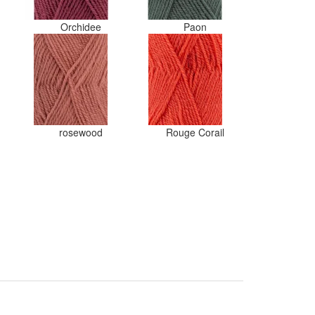
Orchidee
Paon
rosewood
Rouge Corail