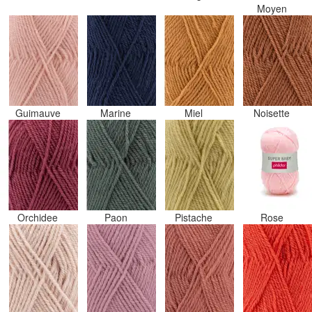
Moyen
Guimauve
Marine
Miel
Noisette
Orchidee
Paon
Pistache
Rose