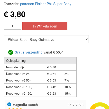
Overzicht:
patronen Phildar Phil Super Baby
€ 3,80
Gratis
verzending
vanaf € 50,-*
Oploopkorting
Normale prijs
€ 3,80
Koop voor +€ 25,-
€ 3,61
5%
Koop voor +€ 50,-
€ 3,53
7%
Koop voor +€ 100,-
€ 3,42
10%
Koop voor +€ 150,-
€ 3,23
15%
Hilde uit Loyers
17-7-2026
Loes uit 