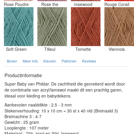
Rose Poudre
Rose the
rosewood
Rouge Corail
Soft Green
Tilleul
Tomette
Viennois
Boven
Meer info
Kleuren
Patronen
Reviews
Productinformatie
Super Baby van Phildar. De zachtheid die gecreëerd wordt door
de combinatie van acryl/lamswol maakt dit een prachtig garen,
ideaal voor kleding en babydekens.
Aanbevolen naalddikte : 2,5 - 3 mm
Stekenverhouding: 10 x 10 cm = 30 st x 40 nld (Breinaald 3)
Breimachine 3 : 4-7
Gewicht : 25 gram
Looplengte : 107 meter
Materiaal : 70% acryl en 30% lamswool