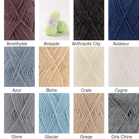
Amethyste
Anisade
Anthracite City
Aviateur
Azur
Biche
Craie
Cygne
Givre
Glacier
Grege
Gris Chine