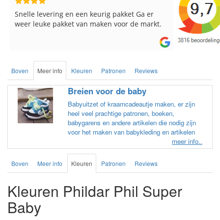
Reeds meerdere keren breigaren en
Snelle leve
breinaalden besteld, altijd heel tevreden over
de service.
Boven
Meer info
Kleuren
Patronen
Reviews
Breien voor de baby
Babyuitzet of kraamcadeautje maken, er zijn
heel veel prachtige patronen, boeken,
babygarens en andere artikelen die nodig zijn
voor het maken van babykleding en artikelen
meer info..
Boven
Meer info
Kleuren
Patronen
Reviews
Kleuren Phildar Phil Super
Baby