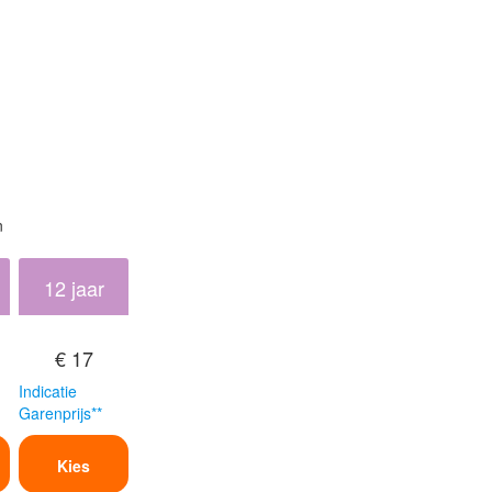
n
12 jaar
€ 17
Indicatie
Garenprijs**
Kies