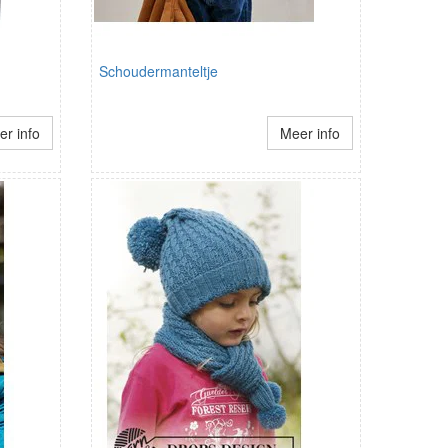
Schoudermanteltje
r info
Meer info