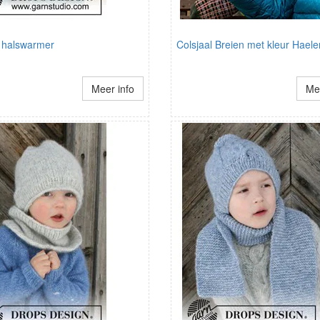
 halswarmer
Colsjaal Breien met kleur Haele
Meer info
Mee