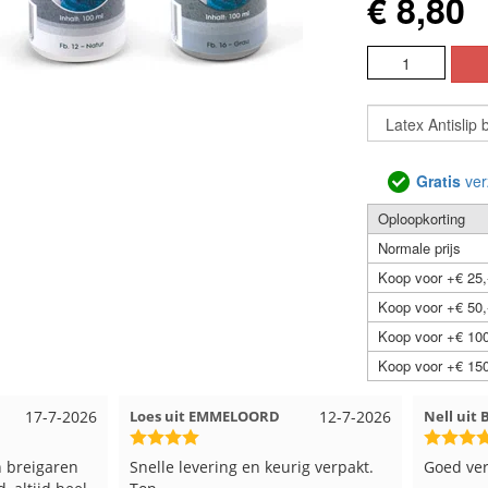
€ 8,80
Gratis
ver
Oploopkorting
Normale prijs
Koop voor +€ 25,
Koop voor +€ 50,
Koop voor +€ 100
Koop voor +€ 150
17-7-2026
Loes uit EMMELOORD
12-7-2026
Nell uit
 breigaren
Snelle levering en keurig verpakt.
Goed ver