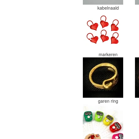
kabelnaald
markeren
garen ring