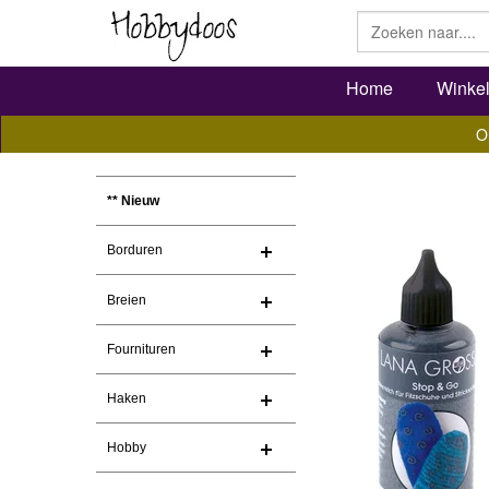
Home
Winke
O
** Nieuw
Borduren
Breien
Fournituren
Haken
Hobby