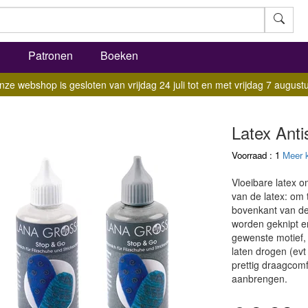
l
Patronen
Boeken
nze webshop is gesloten van vrijdag 24 juli tot en met vrijdag 7 augustu
Latex Anti
Voorraad : 1
Meer 
Vloeibare latex 
van de latex: om 
bovenkant van de
worden geknipt e
gewenste motief
laten drogen (evt
prettig draagcomf
aanbrengen.