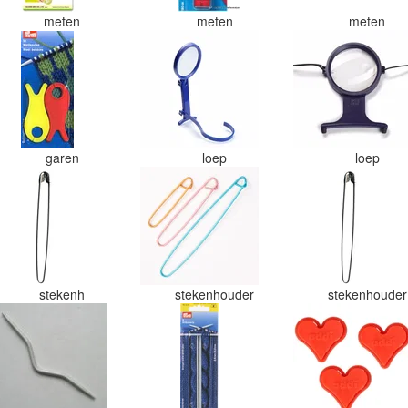
meten
meten
meten
garen
loep
loep
stekenh
stekenhouder
stekenhoude