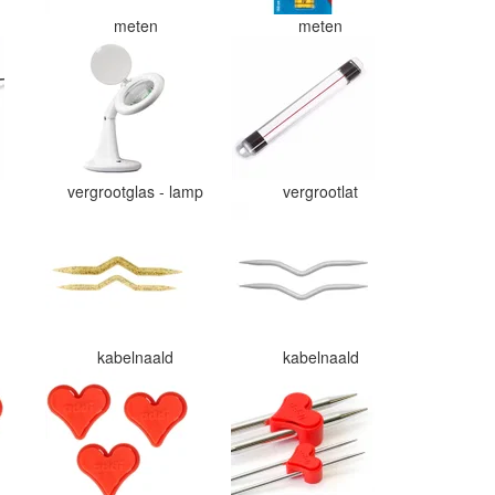
verhouding.
meten
meten
vergrootglas - lamp
vergrootlat
r
kabelnaald
kabelnaald