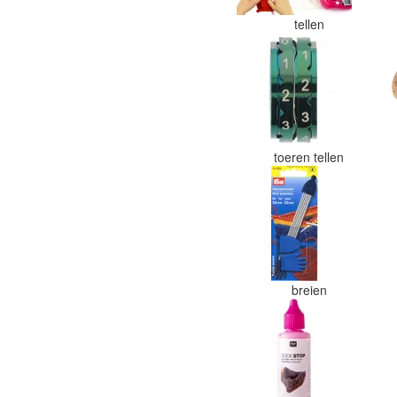
tellen
toeren tellen
breien