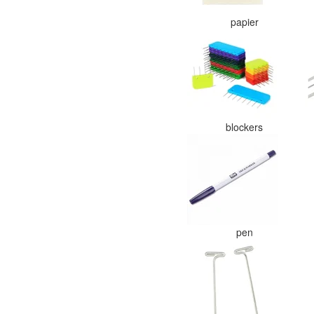
papier
blockers
pen