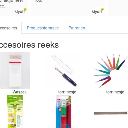
, altijd heel
Top.
ce.
ccesoires
Productinformatie
Patronen
cesoires reeks
Waszak
tornmesje
tornmesje