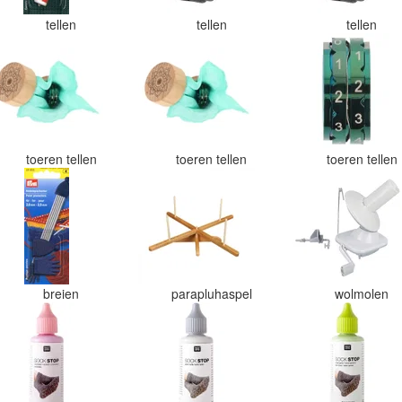
tellen
tellen
tellen
toeren tellen
toeren tellen
toeren tellen
breien
parapluhaspel
wolmolen