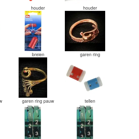
houder
houder
breien
garen ring
uw
garen ring pauw
tellen