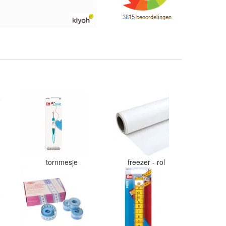
kleuren en goede kwaliteit. Snel
verzonden. Enigste wat ik een
beetje jammer vind is dat alles los
in een doos word gedaan. Had veel
verschillende kleuren blauw en
paars besteld en dat word zo los in
een doos gestopt. Geen kleur code
en de vezels waren in elkaar gaan
zitten. Moet nu zelf uitzoeken
welke kleurcode bij welke bol hoort
Had ook 3x 50 gram zwart besteld
maar door de andere bollen zitten
er nu verschillende kleuren vezels
in het zwart. Dat vind ik erg
jammer. Als ik nu wil nabestellen
moet ik maar hopen dat ik de juist
kleurcode bij de juiste bol heb
tornmesje
freezer - rol
gedaan. Misschien een tip om de
kleuren apart in te pakken met een
sticker welke kleur het is?
Desondanks zou ik deze shop zeke
wel aanbevelen wat betreft de
viltwol. Goede prijs/kwaliteit