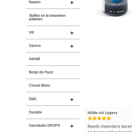
Naaien
Stoffen en te bewerken
artikelen
Vilt
Garens
Adriafil
Borgo de Pazzi
Cheval Blanc
DMC
Magnolia Ranch
23-7-2026
Hilde uit Loyers
Durable
Snelle levering en een keurig
Reeds meerdere keren
Garnstudio DROPS