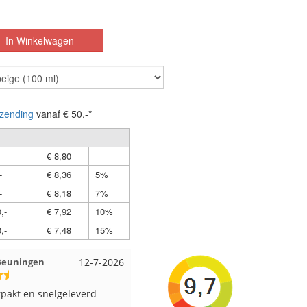
zending
vanaf € 50,-*
€ 8,80
-
€ 8,36
5%
-
€ 8,18
7%
,-
€ 7,92
10%
,-
€ 7,48
15%
 Beuningen
12-7-2026
Wendy uit Amsterdam
11-7-202
pakt en snelgeleverd
Ruime keus aan viltwol, mooie