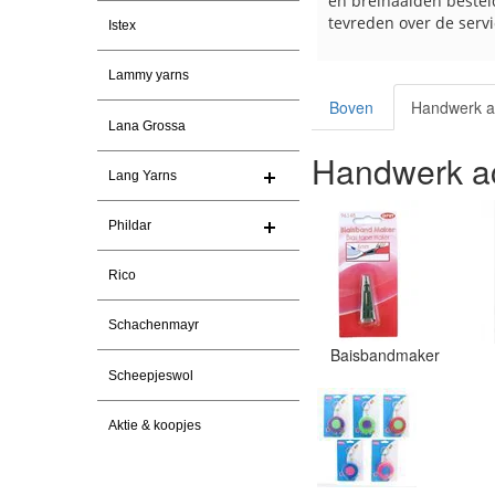
pakket Ga er weer leuke pakket van
en breinaalden besteld
maken voor de markt.
tevreden over de servi
Istex
Lammy yarns
Boven
Handwerk a
Lana Grossa
Handwerk ac
Lang Yarns
Phildar
Rico
Schachenmayr
Baisbandmaker
Scheepjeswol
Aktie & koopjes