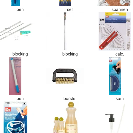
pen
set
spannen
blocking
blocking
calc.
pen
borstel
kam