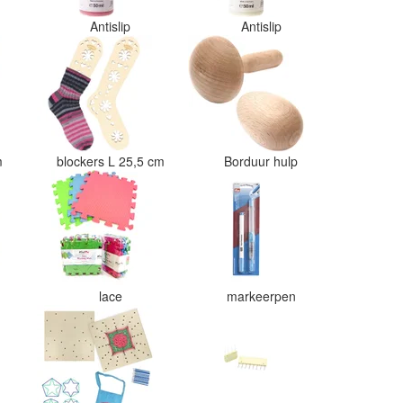
Antislip
Antislip
cm
blockers L 25,5 cm
Borduur hulp
lace
markeerpen