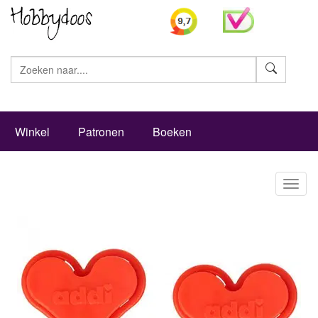
Zoeke
Winkel
Patronen
Boeken
Toggl
naviga