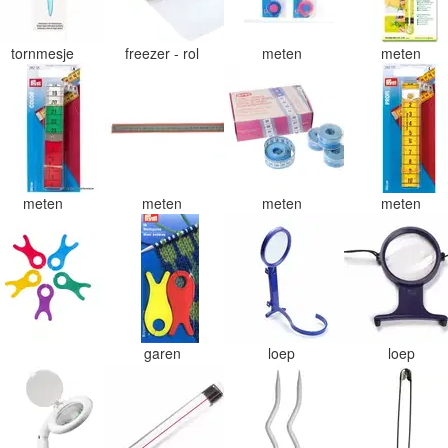
tornmesje
freezer - rol
meten
meten
meten
meten
meten
meten
garen
loep
loep