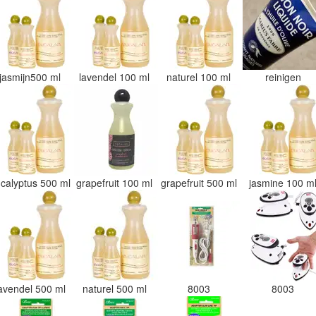
jasmijn500 ml
lavendel 100 ml
naturel 100 ml
reinigen
calyptus 500 ml
grapefruit 100 ml
grapefruit 500 ml
jasmine 100 m
avendel 500 ml
naturel 500 ml
8003
8003