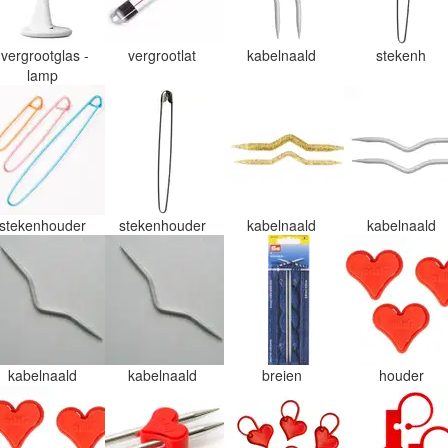
vergrootglas -
vergrootlat
kabelnaald
stekenh
lamp
stekenhouder
stekenhouder
kabelnaald
kabelnaald
kabelnaald
kabelnaald
breien
houder