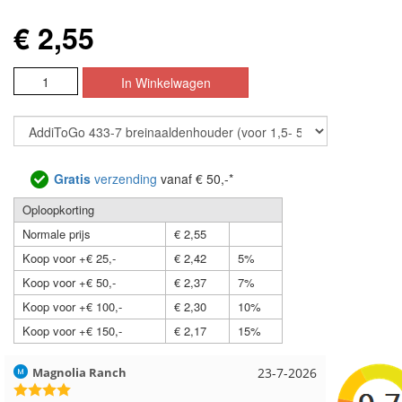
€ 2,55
Gratis
verzending
vanaf € 50,-*
Oploopkorting
Normale prijs
€ 2,55
Koop voor +€ 25,-
€ 2,42
5%
Koop voor +€ 50,-
€ 2,37
7%
Koop voor +€ 100,-
€ 2,30
10%
Koop voor +€ 150,-
€ 2,17
15%
Hilde uit Loyers
17-7-2026
Loes uit