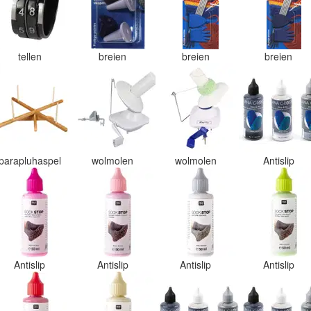
tellen
breien
breien
breien
parapluhaspel
wolmolen
wolmolen
Antislip
Antislip
Antislip
Antislip
Antislip