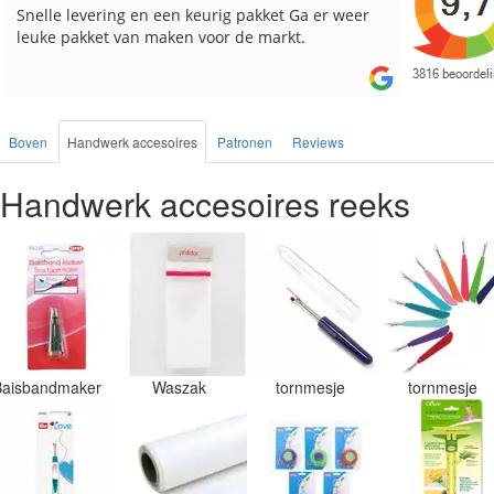
Reeds meerdere keren breigaren en breinaalden
Snelle le
besteld, altijd heel tevreden over de service.
Boven
Handwerk accesoires
Patronen
Reviews
Handwerk accesoires reeks
Baisbandmaker
Waszak
tornmesje
tornmesje