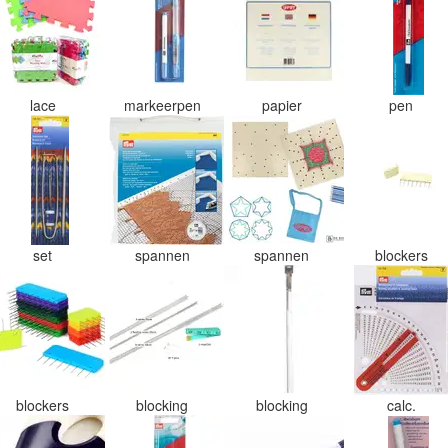
lace
markeerpen
papier
pen
set
spannen
spannen
blockers
blockers
blocking
blocking
calc.