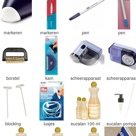
markeren
markeren
pen
pen
borstel
kam
scheerapparaat
scheerapparaa
blocking
lusjes
eucalan 100 ml
eucalan pomp