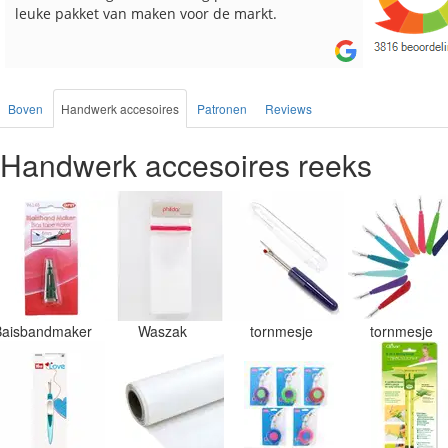
besteld, altijd heel tevreden over de service.
Boven
Handwerk accesoires
Patronen
Reviews
Handwerk accesoires reeks
Baisbandmaker
Waszak
tornmesje
tornmesje