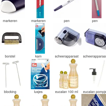
markeren
markeren
pen
pen
borstel
kam
scheerapparaat
scheerapparaa
blocking
lusjes
eucalan 100 ml
eucalan pomp