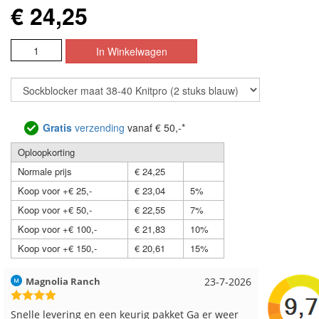
€ 24,25
Gratis
verzending
vanaf € 50,-*
Oploopkorting
Normale prijs
€ 24,25
Koop voor +€ 25,-
€ 23,04
5%
Koop voor +€ 50,-
€ 22,55
7%
Koop voor +€ 100,-
€ 21,83
10%
Koop voor +€ 150,-
€ 20,61
15%
Hilde uit Loyers
17-7-2026
Loes uit
Reeds meerdere keren breigaren en breinaalden
Snelle le