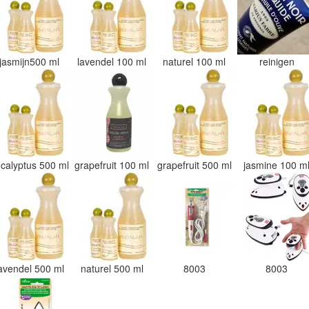
jasmijn500 ml
lavendel 100 ml
naturel 100 ml
reinigen
calyptus 500 ml
grapefruit 100 ml
grapefruit 500 ml
jasmine 100 m
avendel 500 ml
naturel 500 ml
8003
8003