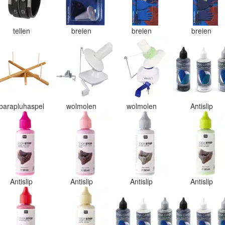
tellen
breien
breien
breien
parapluhaspel
wolmolen
wolmolen
Antislip
Antislip
Antislip
Antislip
Antislip