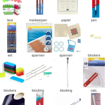
lace
markeerpen
papier
pen
set
spannen
spannen
blockers
blockers
blocking
blocking
calc.