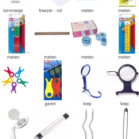
tornmesje
freezer - rol
meten
meten
meten
meten
meten
meten
garen
loep
loep