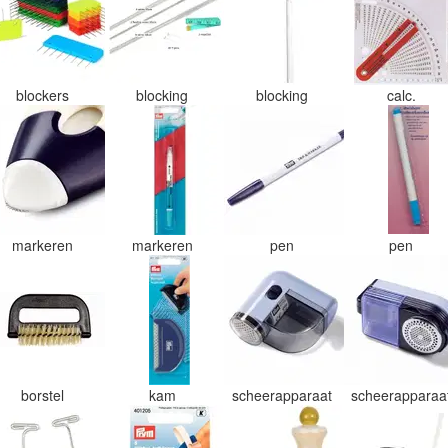
blockers
blocking
blocking
calc.
markeren
markeren
pen
pen
borstel
kam
scheerapparaat
scheerapparaa