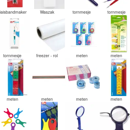
Baisbandmaker
Waszak
tornmesje
tornmesje
tornmesje
freezer - rol
meten
meten
meten
meten
meten
meten