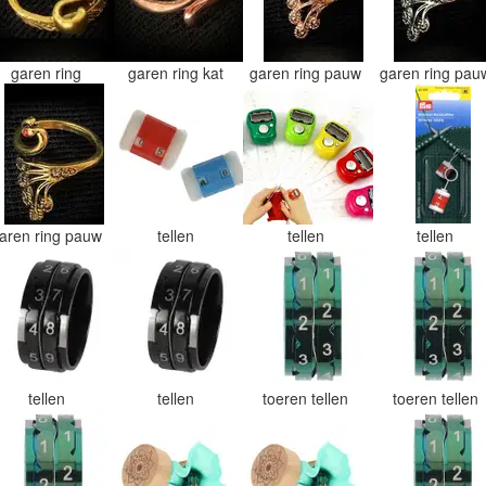
garen ring
garen ring kat
garen ring pauw
garen ring pa
aren ring pauw
tellen
tellen
tellen
tellen
tellen
toeren tellen
toeren tellen