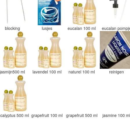
blocking
lusjes
eucalan 100 ml
eucalan pomp
jasmijn500 ml
lavendel 100 ml
naturel 100 ml
reinigen
calyptus 500 ml
grapefruit 100 ml
grapefruit 500 ml
jasmine 100 m