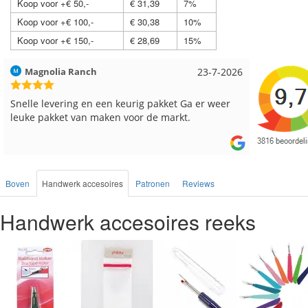
Koop voor +€ 50,-
€ 31,39
7%
Koop voor +€ 100,-
€ 30,38
10%
Koop voor +€ 150,-
€ 28,69
15%
Hilde uit Loyers
17-7-2026
Loes uit
Reeds meerdere keren breigaren en breinaalden
Snelle le
besteld, altijd heel tevreden over de service.
Boven
Handwerk accesoires
Patronen
Reviews
Handwerk accesoires reeks