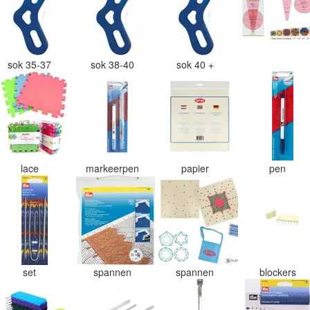
sok 35-37
sok 38-40
sok 40 +
lace
markeerpen
papier
pen
set
spannen
spannen
blockers