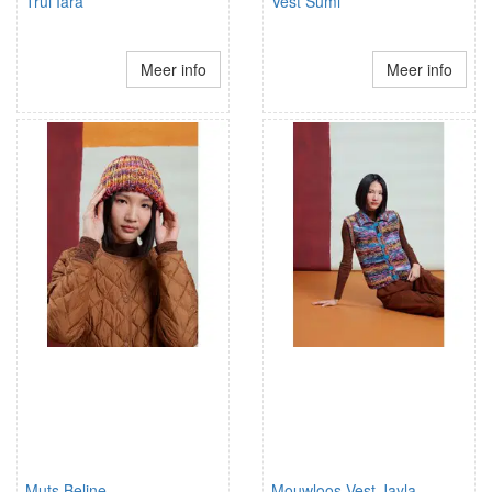
Trui Iara
Vest Sumi
Meer info
Meer info
Muts Beline
Mouwloos Vest Jayla