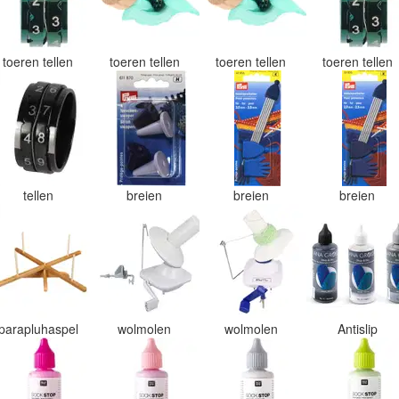
toeren tellen
toeren tellen
toeren tellen
toeren tellen
tellen
breien
breien
breien
parapluhaspel
wolmolen
wolmolen
Antislip