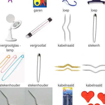
garen
loep
loep
vergrootglas -
vergrootlat
kabelnaald
stekenh
lamp
stekenhouder
stekenhouder
kabelnaald
kabelnaald