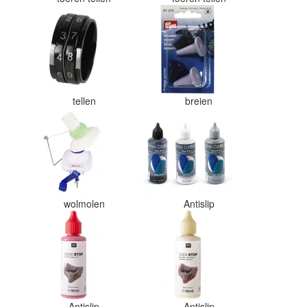
tellen
breien
wolmolen
Antislip
Antislip
Antislip