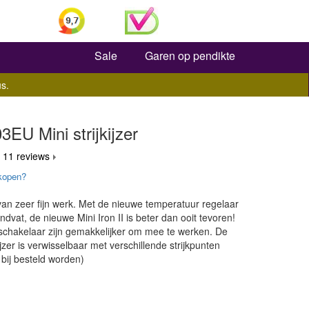
Zoeken
Sale
Garen op pendikte
s.
3EU Mini strijkijzer
 11 reviews
kopen?
 van zeer fijn werk. Met de nieuwe temperatuur regelaar
dvat, de nieuwe Mini Iron II is beter dan ooit tevoren!
schakelaar zijn gemakkelijker om mee te werken. De
ijzer is verwisselbaar met verschillende strijkpunten
bij besteld worden)