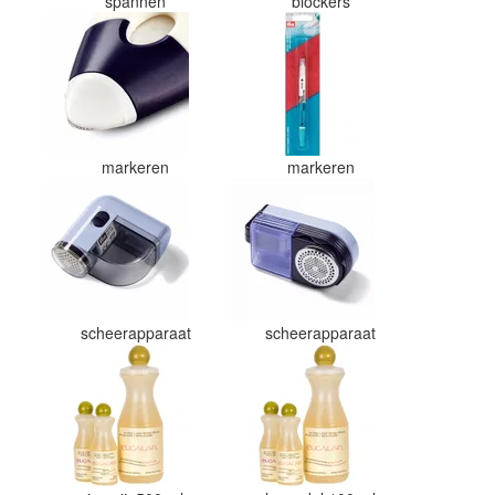
spannen
blockers
markeren
markeren
scheerapparaat
scheerapparaat