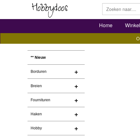
Home
Winke
O
** Nieuw
Borduren
Breien
Fournituren
Haken
Hobby