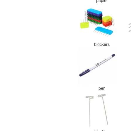
papier
blockers
pen