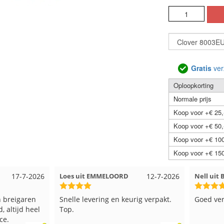
Gratis
ver
Oploopkorting
Normale prijs
Koop voor +€ 25,
Koop voor +€ 50,
Koop voor +€ 100
Koop voor +€ 150
26
Loes uit EMMELOORD
12-7-2026
Nell uit Beuningen
Snelle levering en keurig verpakt.
Goed verpakt en sne
l
Top.