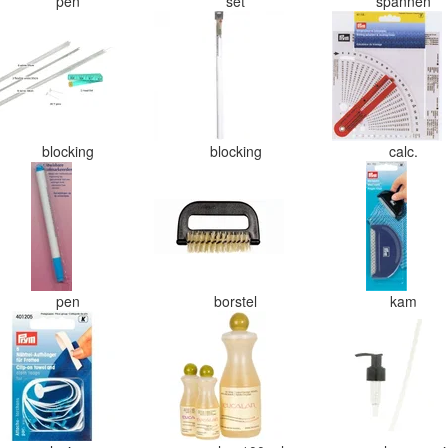
pen
set
spannen
blocking
blocking
calc.
pen
borstel
kam