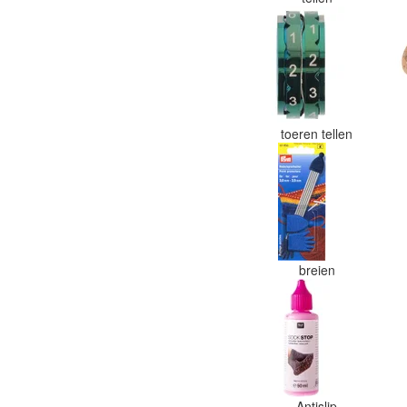
toeren tellen
breien
Antislip