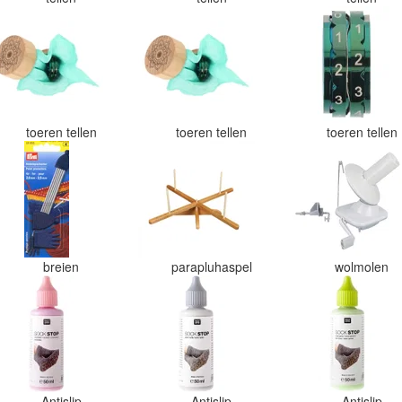
toeren tellen
toeren tellen
toeren tellen
breien
parapluhaspel
wolmolen
Antislip
Antislip
Antislip