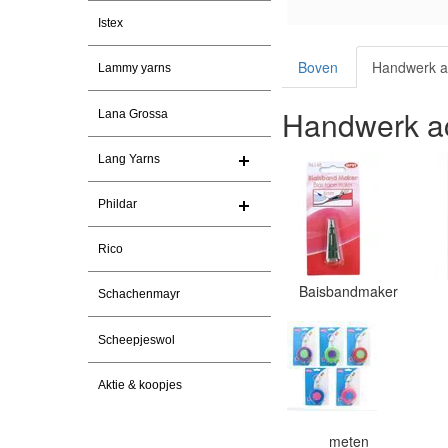
Istex
Boven
Handwerk a
Lammy yarns
Handwerk ac
Lana Grossa
Lang Yarns
Phildar
Rico
Baisbandmaker
Schachenmayr
Scheepjeswol
Aktie & koopjes
meten