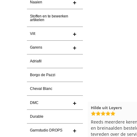
Naaien
Stoffen en te bewerken
artikelen
Vilt
Garens
Adriafil
Borgo de Pazzi
Cheval Blanc
DMC
olia Ranch
23-7-2026
Hilde uit Loyers
17-7-20
Durable
levering en een keurig
Reeds meerdere keren breigaren
Ga er weer leuke pakket van
en breinaalden besteld, altijd hee
Garnstudio DROPS
oor de markt.
tevreden over de service.