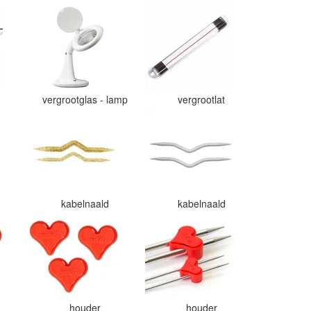
vergrootglas - lamp
vergrootlat
r
kabelnaald
kabelnaald
houder
houder