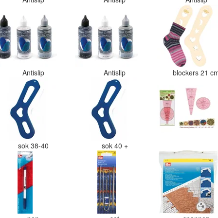
Antislip
Antislip
blockers 21 
sok 38-40
sok 40 +