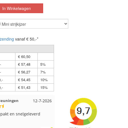
zending
vanaf € 50,-*
€ 60,50
-
€ 57,48
5%
-
€ 56,27
7%
,-
€ 54,45
10%
,-
€ 51,43
15%
12-7-2026
Wendy uit Amsterdam
11-7-2026
Anja u
lgeleverd
Ruime keus aan viltwol, mooie
Altijd 
kleuren en goede kwaliteit. Snel
supers
verzonden. Enigste wat ik een