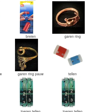
breien
garen ring
uw
garen ring pauw
tellen
toeren tellen
toeren tellen