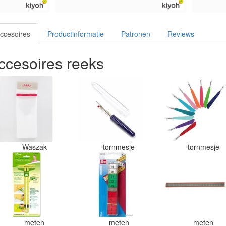
ccesoires
Productinformatie
Patronen
Reviews
cesoires reeks
Waszak
tornmesje
tornmesje
meten
meten
meten