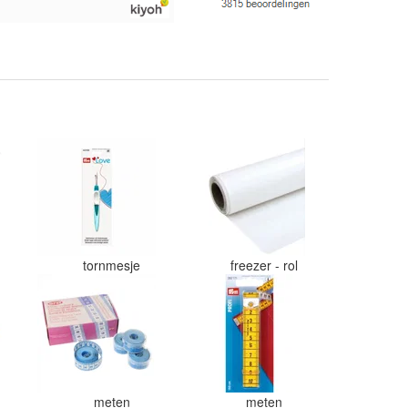
beetje jammer vind is dat alles los
in een doos word gedaan. Had veel
verschillende kleuren blauw en
paars besteld en dat word zo los in
een doos gestopt. Geen kleur codes
en de vezels waren in elkaar gaan
zitten. Moet nu zelf uitzoeken
welke kleurcode bij welke bol hoort.
Had ook 3x 50 gram zwart besteld
maar door de andere bollen zitten
er nu verschillende kleuren vezels
in het zwart. Dat vind ik erg
jammer. Als ik nu wil nabestellen
moet ik maar hopen dat ik de juiste
kleurcode bij de juiste bol heb
tornmesje
freezer - rol
gedaan. Misschien een tip om de
kleuren apart in te pakken met een
sticker welke kleur het is?
Desondanks zou ik deze shop zeker
wel aanbevelen wat betreft de
viltwol. Goede prijs/kwaliteit
verhouding.
meten
meten