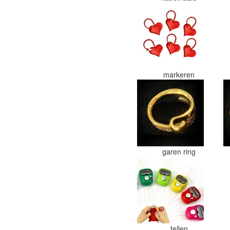
markeren
garen ring
tellen