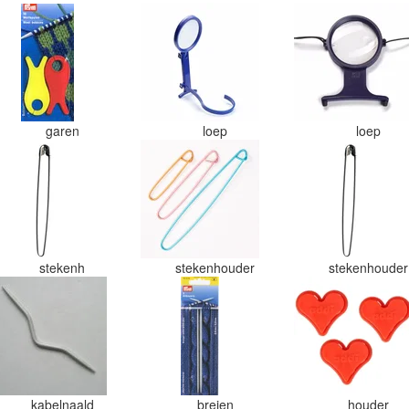
garen
loep
loep
stekenh
stekenhouder
stekenhoude
kabelnaald
breien
houder