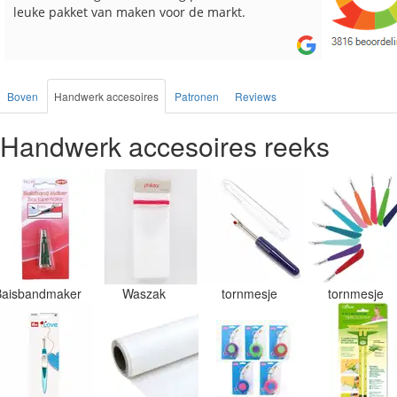
besteld, altijd heel tevreden over de service.
Boven
Handwerk accesoires
Patronen
Reviews
Handwerk accesoires reeks
Baisbandmaker
Waszak
tornmesje
tornmesje