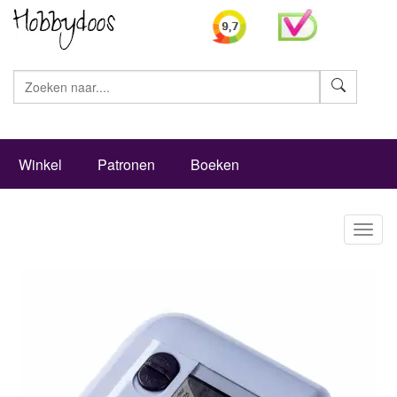
Zoeke
Winkel
Patronen
Boeken
Toggl
naviga