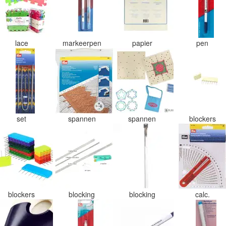
lace
markeerpen
papier
pen
set
spannen
spannen
blockers
blockers
blocking
blocking
calc.