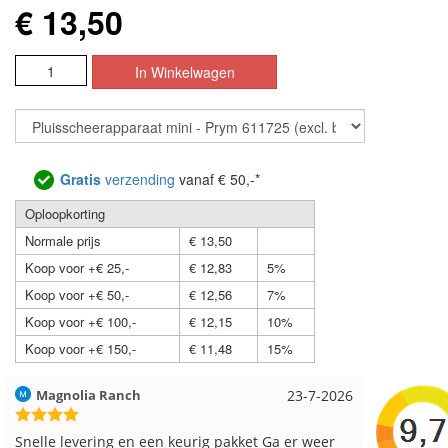
€ 13,50
Gratis
verzending
vanaf € 50,-*
Oploopkorting
Normale prijs
€ 13,50
Koop voor +€ 25,-
€ 12,83
5%
Koop voor +€ 50,-
€ 12,56
7%
Koop voor +€ 100,-
€ 12,15
10%
Koop voor +€ 150,-
€ 11,48
15%
Hilde uit Loyers
17-7-2026
Loes uit
Reeds meerdere keren breigaren en breinaalden
Snelle le