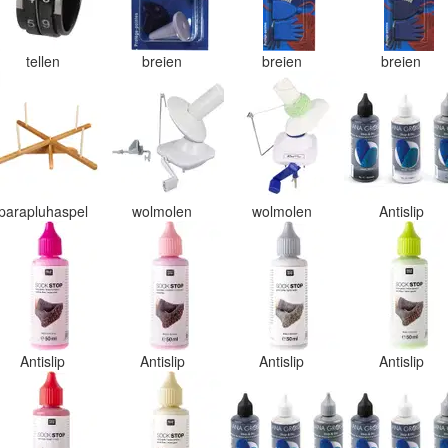
tellen
breien
breien
breien
parapluhaspel
wolmolen
wolmolen
Antislip
Antislip
Antislip
Antislip
Antislip