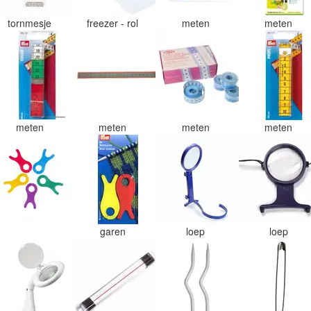
tornmesje
freezer - rol
meten
meten
meten
meten
meten
meten
garen
loep
loep