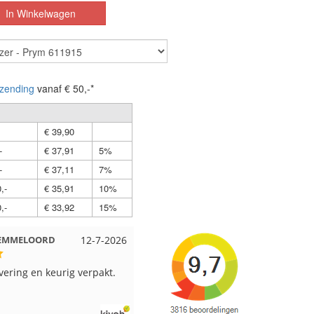
zending
vanaf € 50,-*
€ 39,90
-
€ 37,91
5%
-
€ 37,11
7%
,-
€ 35,91
10%
,-
€ 33,92
15%
t EMMELOORD
12-7-2026
Nell uit Beuningen
12-7-202
evering en keurig verpakt.
Goed verpakt en snelgeleverd