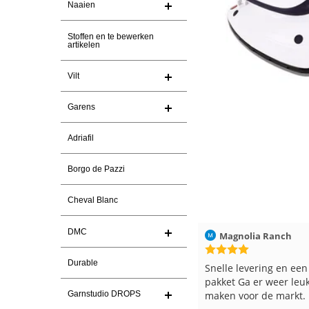
Naaien
Stoffen en te bewerken
artikelen
Vilt
Garens
Adriafil
Borgo de Pazzi
Cheval Blanc
DMC
Christel Vanderlinden
30-7-2026
Magnolia Ranch
Durable
Snelle levering. En prima garen
Snelle levering en een
pakket Ga er weer leu
maken voor de markt.
Garnstudio DROPS