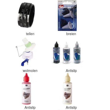
tellen
breien
wolmolen
Antislip
Antislip
Antislip