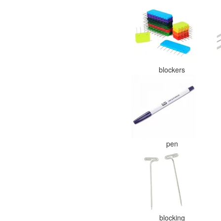
blockers
pen
blocking