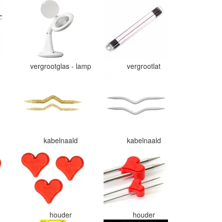
vergrootglas - lamp
vergrootlat
r
kabelnaald
kabelnaald
houder
houder