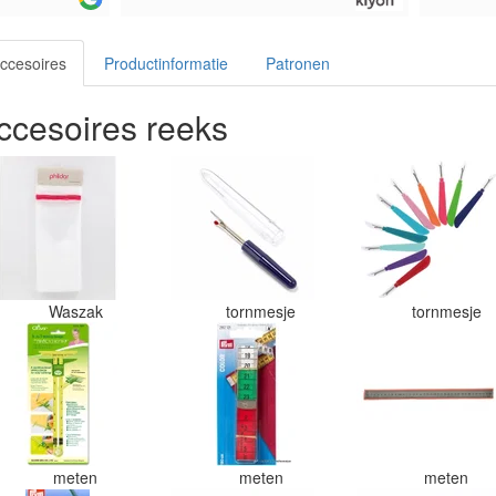
ccesoires
Productinformatie
Patronen
cesoires reeks
Waszak
tornmesje
tornmesje
meten
meten
meten