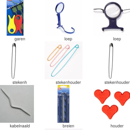
garen
loep
loep
stekenh
stekenhouder
stekenhoude
kabelnaald
breien
houder