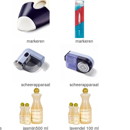
markeren
markeren
scheerapparaat
scheerapparaat
je
jasmijn500 ml
lavendel 100 ml