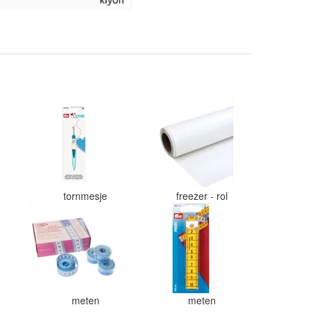
tornmesje
freezer - rol
meten
meten