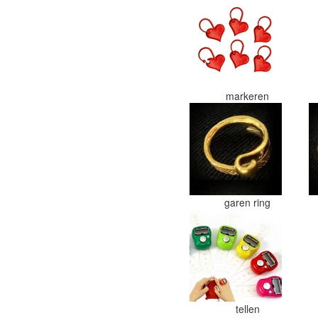
markeren
garen ring
tellen