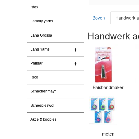
Istex
Boven
Handwerk a
Lammy yarns
Handwerk ac
Lana Grossa
Lang Yarns
Phildar
Rico
Baisbandmaker
Schachenmayr
Scheepjeswol
Aktie & koopjes
meten