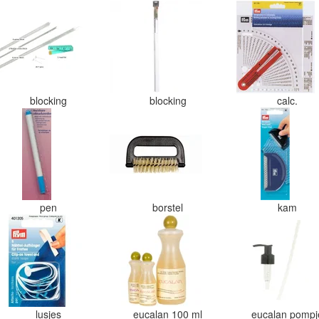
blocking
blocking
calc.
pen
borstel
kam
lusjes
eucalan 100 ml
eucalan pomp