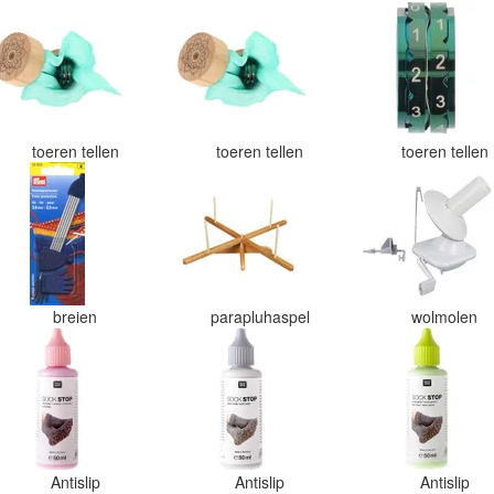
toeren tellen
toeren tellen
toeren tellen
breien
parapluhaspel
wolmolen
Antislip
Antislip
Antislip