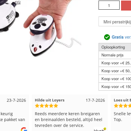
Gratis
ver
Oploopkorting
Normale prijs
Koop voor +€ 25,
Koop voor +€ 50,
Koop voor +€ 100
Koop voor +€ 150
23-7-2026
Hilde uit Loyers
17-7-2026
Loes ui
 keurig
Reeds meerdere keren breigaren
Snelle l
ke pakket van
en breinaalden besteld, altijd heel
Top.
tevreden over de service.