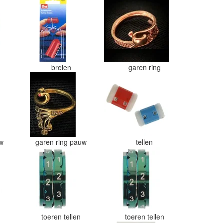
breien
garen ring
uw
garen ring pauw
tellen
toeren tellen
toeren tellen