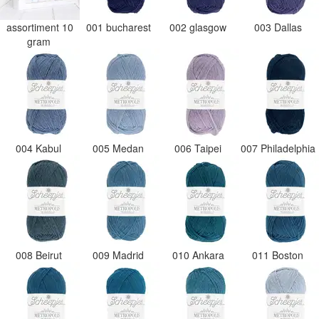
assortiment 10
001 bucharest
002 glasgow
003 Dallas
gram
004 Kabul
005 Medan
006 Taipei
007 Philadelphia
008 Beirut
009 Madrid
010 Ankara
011 Boston