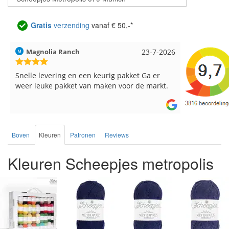
Gratis
verzending
vanaf € 50,-*
Hilde uit Loyers
17-7-2026
Loes uit 
Reeds meerdere keren breigaren en
Snelle leve
breinaalden besteld, altijd heel tevreden over
de service.
Boven
Kleuren
Patronen
Reviews
Kleuren Scheepjes metropolis