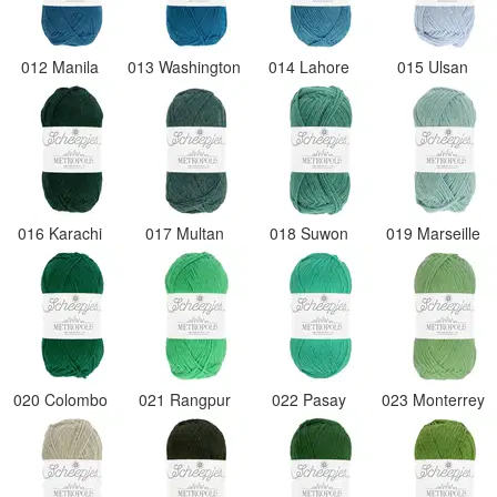
012 Manila
013 Washington
014 Lahore
015 Ulsan
016 Karachi
017 Multan
018 Suwon
019 Marseille
020 Colombo
021 Rangpur
022 Pasay
023 Monterrey