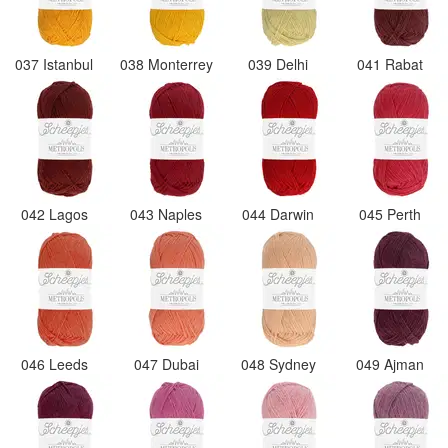
037 Istanbul
038 Monterrey
039 Delhi
041 Rabat
042 Lagos
043 Naples
044 Darwin
045 Perth
046 Leeds
047 Dubai
048 Sydney
049 Ajman