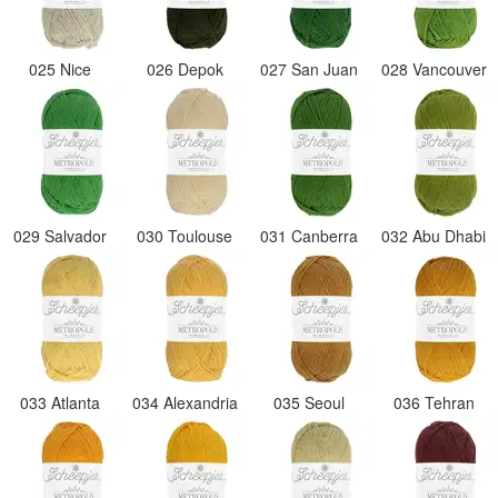
025 Nice
026 Depok
027 San Juan
028 Vancouver
029 Salvador
030 Toulouse
031 Canberra
032 Abu Dhabi
033 Atlanta
034 Alexandria
035 Seoul
036 Tehran