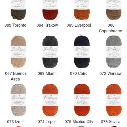
063 Toronto
064 Krakow
065 Liverpool
066
Copenhagen
067 Buenos
069 Miami
070 Cairo
072 Warsaw
Aires
073 Izmir
074 Tripoli
075 Mexico City
076 Sevilla