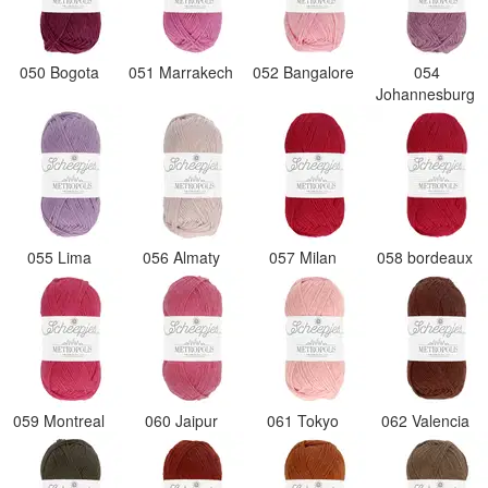
050 Bogota
051 Marrakech
052 Bangalore
054
Johannesburg
055 Lima
056 Almaty
057 Milan
058 bordeaux
059 Montreal
060 Jaipur
061 Tokyo
062 Valencia