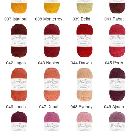
037 Istanbul
038 Monterrey
039 Delhi
041 Rabat
042 Lagos
043 Naples
044 Darwin
045 Perth
046 Leeds
047 Dubai
048 Sydney
049 Ajman