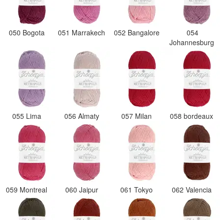
050 Bogota
051 Marrakech
052 Bangalore
054
Johannesburg
055 Lima
056 Almaty
057 Milan
058 bordeaux
059 Montreal
060 Jaipur
061 Tokyo
062 Valencia