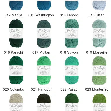
012 Manila
013 Washington
014 Lahore
015 Ulsan
016 Karachi
017 Multan
018 Suwon
019 Marseille
020 Colombo
021 Rangpur
022 Pasay
023 Monterrey