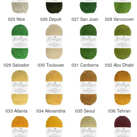
025 Nice
026 Depok
027 San Juan
028 Vancouver
029 Salvador
030 Toulouse
031 Canberra
032 Abu Dhabi
033 Atlanta
034 Alexandria
035 Seoul
036 Tehran