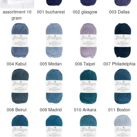
assortiment 10
001 bucharest
002 glasgow
003 Dallas
gram
004 Kabul
005 Medan
006 Taipei
007 Philadelphia
008 Beirut
009 Madrid
010 Ankara
011 Boston