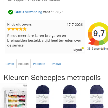
Gratis
verzending
vanaf € 50,-*
Loes uit EMMELOORD
12-7-2026
Nell uit B
Snelle levering en keurig verpakt. Top.
Goed verpa
Boven
Kleuren
Patronen
Reviews
Kleuren Scheepjes metropolis