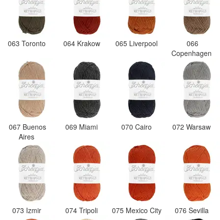
063 Toronto
064 Krakow
065 Liverpool
066
Copenhagen
067 Buenos
069 Miami
070 Cairo
072 Warsaw
Aires
073 Izmir
074 Tripoli
075 Mexico City
076 Sevilla