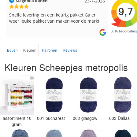
Hilde uit Loyers
17-7-2026
Loes uit 
Reeds meerdere keren breigaren en
Snelle leve
breinaalden besteld, altijd heel tevreden over
de service.
Boven
Kleuren
Patronen
Reviews
Kleuren Scheepjes metropolis
assortiment 10
001 bucharest
002 glasgow
003 Dallas
gram