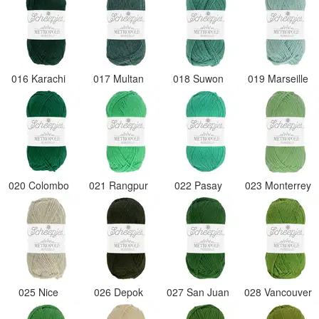
016 Karachi
017 Multan
018 Suwon
019 Marseille
020 Colombo
021 Rangpur
022 Pasay
023 Monterrey
025 Nice
026 Depok
027 San Juan
028 Vancouver