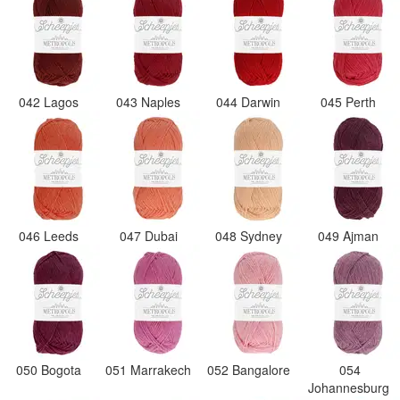
042 Lagos
043 Naples
044 Darwin
045 Perth
046 Leeds
047 Dubai
048 Sydney
049 Ajman
050 Bogota
051 Marrakech
052 Bangalore
054
Johannesburg