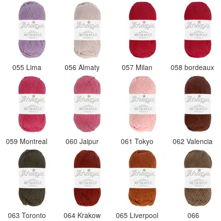
055 Lima
056 Almaty
057 Milan
058 bordeaux
059 Montreal
060 Jaipur
061 Tokyo
062 Valencia
063 Toronto
064 Krakow
065 Liverpool
066