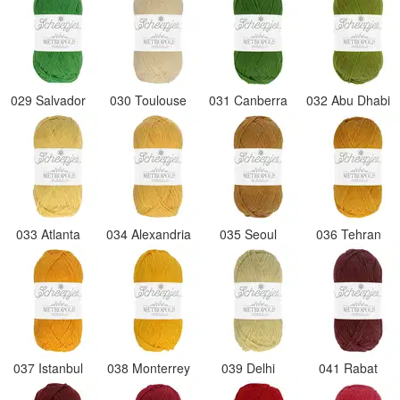
029 Salvador
030 Toulouse
031 Canberra
032 Abu Dhabi
033 Atlanta
034 Alexandria
035 Seoul
036 Tehran
037 Istanbul
038 Monterrey
039 Delhi
041 Rabat