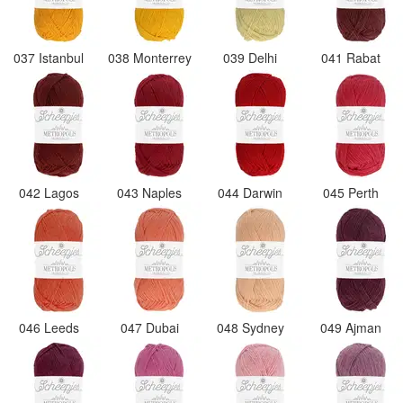
037 Istanbul
038 Monterrey
039 Delhi
041 Rabat
042 Lagos
043 Naples
044 Darwin
045 Perth
046 Leeds
047 Dubai
048 Sydney
049 Ajman