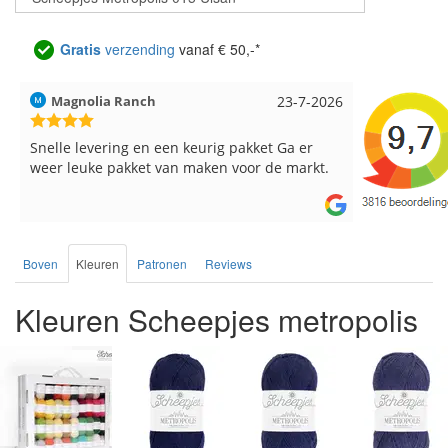
Gratis
verzending
vanaf € 50,-*
Hilde uit Loyers
17-7-2026
Loes uit 
Reeds meerdere keren breigaren en
Snelle leve
breinaalden besteld, altijd heel tevreden over
de service.
Boven
Kleuren
Patronen
Reviews
Kleuren Scheepjes metropolis