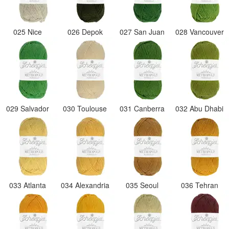
025 Nice
026 Depok
027 San Juan
028 Vancouver
029 Salvador
030 Toulouse
031 Canberra
032 Abu Dhabi
033 Atlanta
034 Alexandria
035 Seoul
036 Tehran