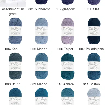
assortiment 10
001 bucharest
002 glasgow
003 Dallas
gram
004 Kabul
005 Medan
006 Taipei
007 Philadelphia
008 Beirut
009 Madrid
010 Ankara
011 Boston