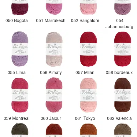
050 Bogota
051 Marrakech
052 Bangalore
054
Johannesburg
055 Lima
056 Almaty
057 Milan
058 bordeaux
059 Montreal
060 Jaipur
061 Tokyo
062 Valencia