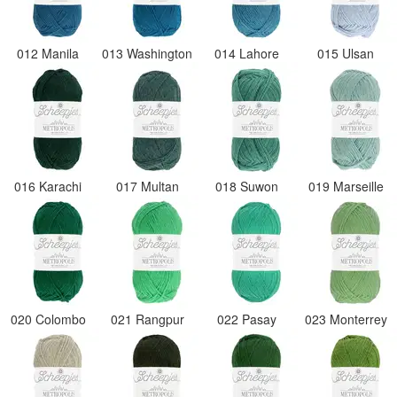
012 Manila
013 Washington
014 Lahore
015 Ulsan
016 Karachi
017 Multan
018 Suwon
019 Marseille
020 Colombo
021 Rangpur
022 Pasay
023 Monterrey