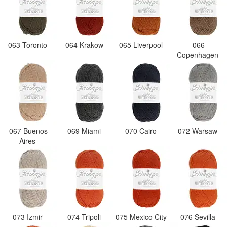
063 Toronto
064 Krakow
065 Liverpool
066
Copenhagen
067 Buenos
069 Miami
070 Cairo
072 Warsaw
Aires
073 Izmir
074 Tripoli
075 Mexico City
076 Sevilla