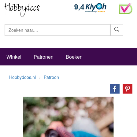
Zoeke
Winkel
Patronen
Boeken
Hobbydoos.nl
Patroon