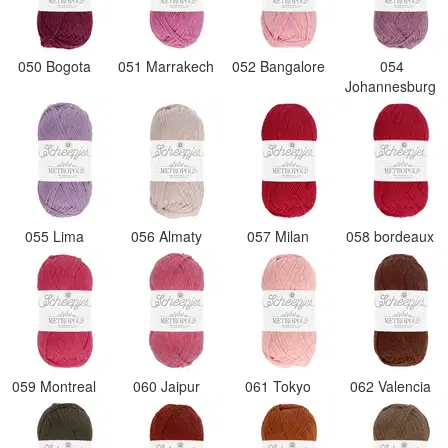
050 Bogota
051 Marrakech
052 Bangalore
054
Johannesburg
055 Lima
056 Almaty
057 Milan
058 bordeaux
059 Montreal
060 Jaipur
061 Tokyo
062 Valencia