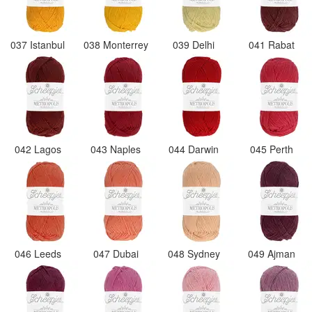
037 Istanbul
038 Monterrey
039 Delhi
041 Rabat
042 Lagos
043 Naples
044 Darwin
045 Perth
046 Leeds
047 Dubai
048 Sydney
049 Ajman