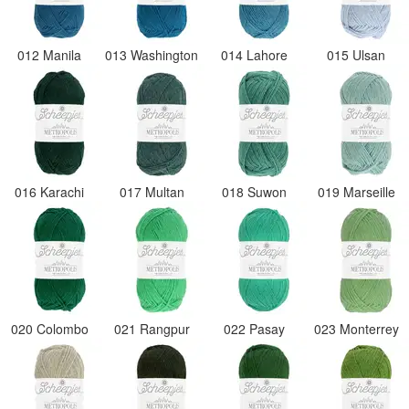
012 Manila
013 Washington
014 Lahore
015 Ulsan
016 Karachi
017 Multan
018 Suwon
019 Marseille
020 Colombo
021 Rangpur
022 Pasay
023 Monterrey