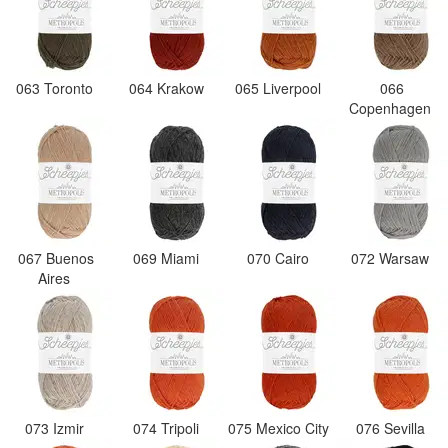
063 Toronto
064 Krakow
065 Liverpool
066
Copenhagen
067 Buenos
069 Miami
070 Cairo
072 Warsaw
Aires
073 Izmir
074 Tripoli
075 Mexico City
076 Sevilla