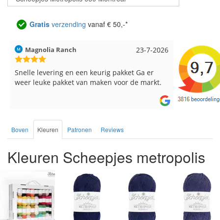
Gratis
verzending
vanaf € 50,-*
Hilde uit Loyers
17-7-2026
Loes uit 
Reeds meerdere keren breigaren en
Snelle leve
breinaalden besteld, altijd heel tevreden over
de service.
Boven
Kleuren
Patronen
Reviews
Kleuren Scheepjes metropolis