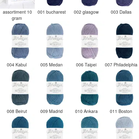
assortiment 10
001 bucharest
002 glasgow
003 Dallas
gram
004 Kabul
005 Medan
006 Taipei
007 Philadelphia
008 Beirut
009 Madrid
010 Ankara
011 Boston