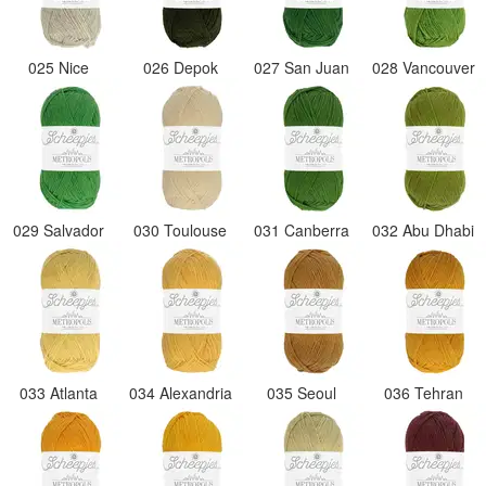
025 Nice
026 Depok
027 San Juan
028 Vancouver
029 Salvador
030 Toulouse
031 Canberra
032 Abu Dhabi
033 Atlanta
034 Alexandria
035 Seoul
036 Tehran