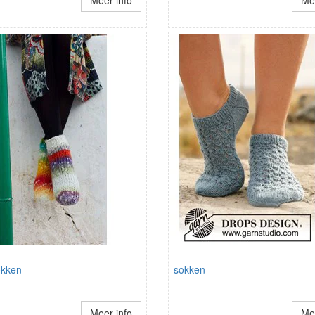
Meer info
Mee
okken
sokken
Meer info
Mee