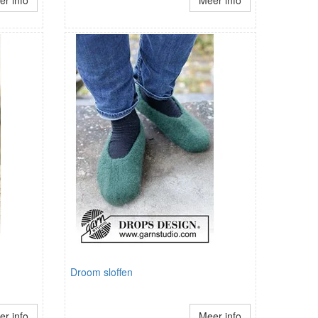
r info
Meer info
Droom sloffen
r info
Meer info