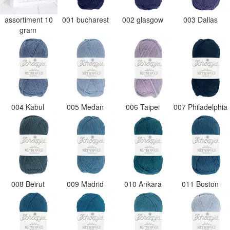
deze shop 
assortiment 10
001 bucharest
002 glasgow
003 Dallas
de viltwol.
gram
004 Kabul
005 Medan
006 Taipei
007 Philadelphia
008 Beirut
009 Madrid
010 Ankara
011 Boston