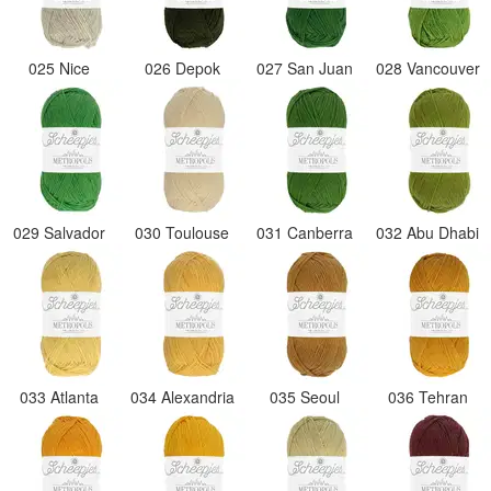
025 Nice
026 Depok
027 San Juan
028 Vancouver
029 Salvador
030 Toulouse
031 Canberra
032 Abu Dhabi
033 Atlanta
034 Alexandria
035 Seoul
036 Tehran