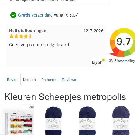
Gratis
verzending
vanaf € 50,-*
Nell uit Beuningen
12-7-2026
Wendy uit
Goed verpakt en snelgeleverd
Ruime keus
goede kwali
een beetje 
doos word 
kleuren bl
zo los in e
Boven
Kleuren
Patronen
Reviews
en de vezel
nu zelf uit
Kleuren Scheepjes metropolis
bol hoort.
maar door 
verschillen
vind ik erg
moet ik ma
bij de juis
tip om de 
sticker wel