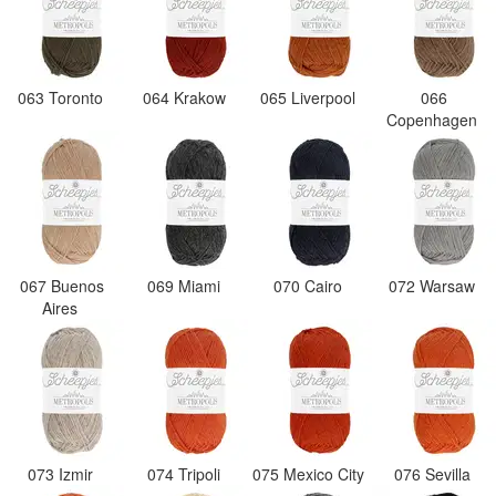
063 Toronto
064 Krakow
065 Liverpool
066
Copenhagen
067 Buenos
069 Miami
070 Cairo
072 Warsaw
Aires
073 Izmir
074 Tripoli
075 Mexico City
076 Sevilla