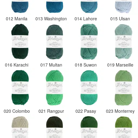
012 Manila
013 Washington
014 Lahore
015 Ulsan
016 Karachi
017 Multan
018 Suwon
019 Marseille
020 Colombo
021 Rangpur
022 Pasay
023 Monterrey