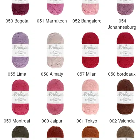
050 Bogota
051 Marrakech
052 Bangalore
054
Johannesburg
055 Lima
056 Almaty
057 Milan
058 bordeaux
059 Montreal
060 Jaipur
061 Tokyo
062 Valencia