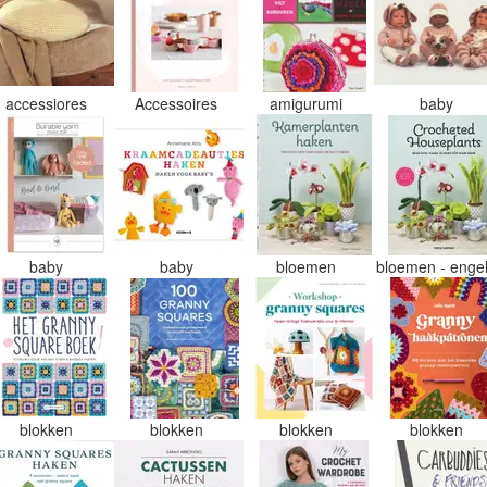
accessiores
Accessoires
amigurumi
baby
baby
baby
bloemen
bloemen - enge
blokken
blokken
blokken
blokken