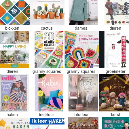
blokken
cactus
dames
dieren
dieren
granny squares
granny squares
groeimeter
haken
inetrieur
interieur
kerst