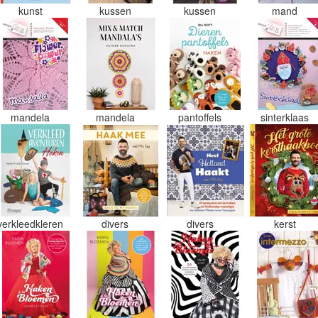
kunst
kussen
kussen
mand
mandela
mandela
pantoffels
sinterklaas
verkleedkleren
divers
divers
kerst