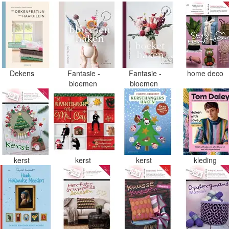
Dekens
Fantasie -
Fantasie -
home deco
bloemen
bloemen
kerst
kerst
kerst
kleding