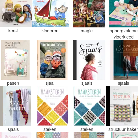
kerst
kinderen
magie
opbergzak me
vloerkleed
pasen
sjaal
sjaals
sjaals
sjaals
steken
steken
structuur hake