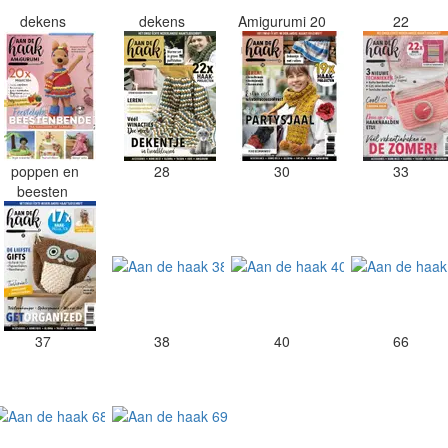
dekens
dekens
Amigurumi 20
22
poppen en
28
30
33
beesten
37
38
40
66