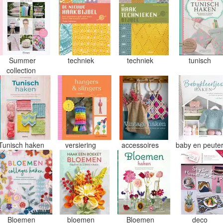
Summer
techniek
techniek
tunisch
collection
Tunisch haken
versiering
accessoires
baby en peute
Bloemen
bloemen
Bloemen
deco