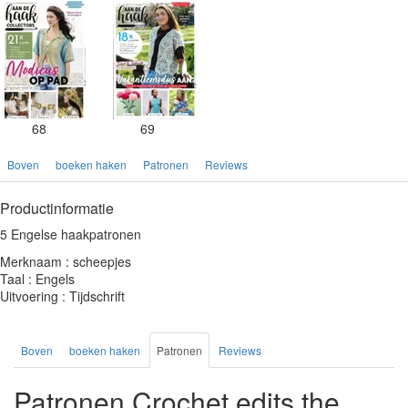
68
69
Boven
boeken haken
Patronen
Reviews
Productinformatie
5 Engelse haakpatronen
Merknaam : scheepjes
Taal : Engels
Uitvoering : Tijdschrift
Boven
boeken haken
Patronen
Reviews
Patronen Crochet edits the