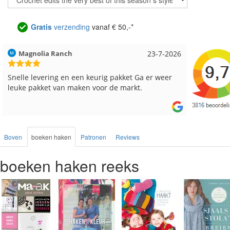
Gratis
verzending
vanaf € 50,-*
Magnolia Ranch
23-7-2026
Hilde uit 
Snelle levering en een keurig pakket Ga er weer
Reeds me
leuke pakket van maken voor de markt.
besteld, a
Boven
boeken haken
Patronen
Reviews
boeken haken reeks