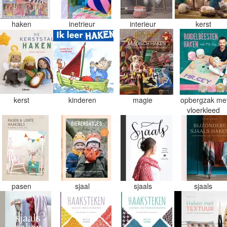
haken
inetrieur
interieur
kerst
kerst
kinderen
magie
opbergzak me
vloerkleed
pasen
sjaal
sjaals
sjaals