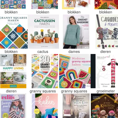
blokken
blokken
blokken
blokken
blokken
cactus
dames
dieren
dieren
granny squares
granny squares
groeimeter