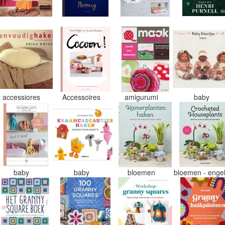
accessiores
Accessoires
amigurumi
baby
baby
baby
bloemen
bloemen - enge