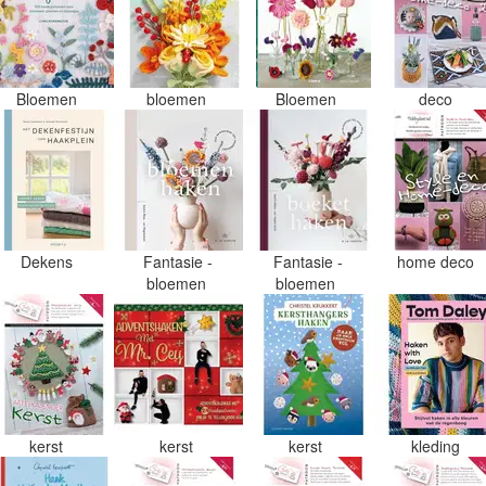
Bloemen
bloemen
Bloemen
deco
Dekens
Fantasie -
Fantasie -
home deco
bloemen
bloemen
kerst
kerst
kerst
kleding