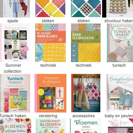
sjaals
steken
steken
structuur hake
Summer
techniek
techniek
tunisch
collection
Tunisch haken
versiering
accessoires
baby en peute