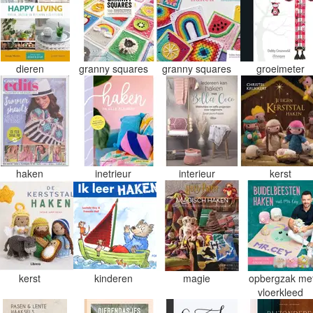
dieren
granny squares
granny squares
groeimeter
haken
inetrieur
interieur
kerst
kerst
kinderen
magie
opbergzak me
vloerkleed