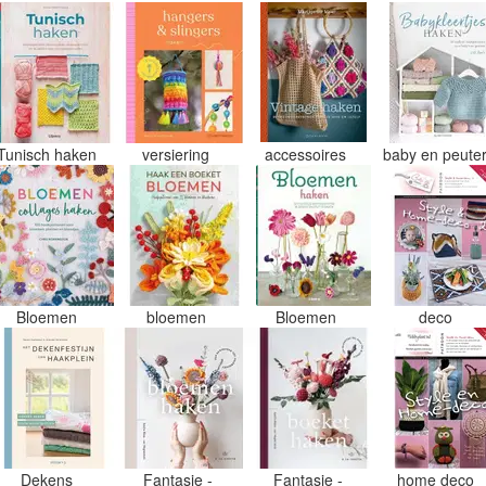
Tunisch haken
versiering
accessoires
baby en peute
Bloemen
bloemen
Bloemen
deco
Dekens
Fantasie -
Fantasie -
home deco