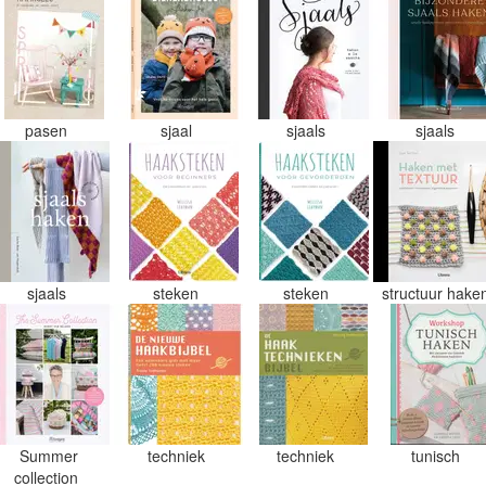
pasen
sjaal
sjaals
sjaals
sjaals
steken
steken
structuur hake
Summer
techniek
techniek
tunisch
collection