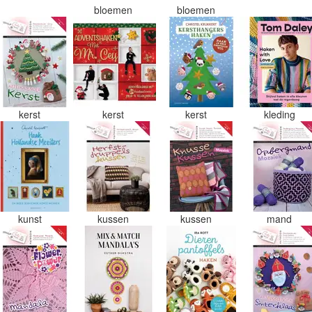
bloemen
bloemen
kerst
kerst
kerst
kleding
kunst
kussen
kussen
mand