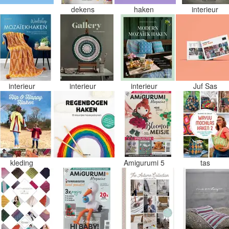
dekens
haken
interieur
interieur
interieur
interieur
Juf Sas
kleding
Amigurumi 5
tas