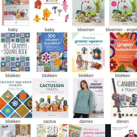
baby
baby
bloemen
bloemen - enge
blokken
blokken
blokken
blokken
blokken
cactus
dames
dieren