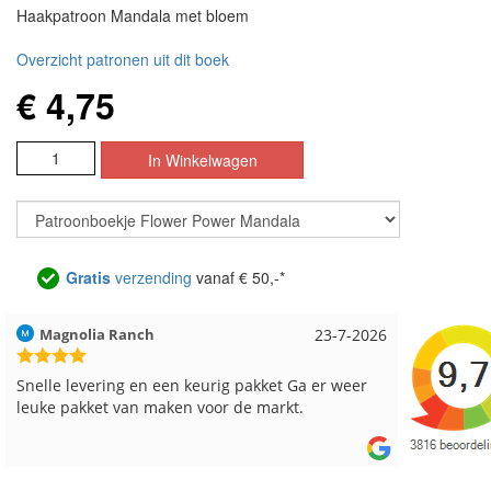
Haakpatroon Mandala met bloem
Overzicht patronen uit dit boek
€ 4,75
Gratis
verzending
vanaf € 50,-*
Magnolia Ranch
23-7-2026
Hilde uit 
Snelle levering en een keurig pakket Ga er weer
Reeds me
leuke pakket van maken voor de markt.
besteld, a