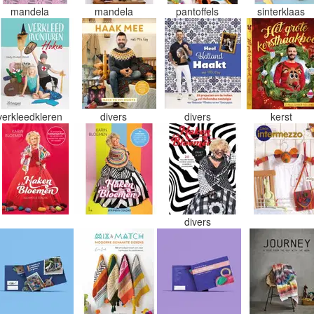
mandela
mandela
pantoffels
sinterklaas
verkleedkleren
divers
divers
kerst
divers