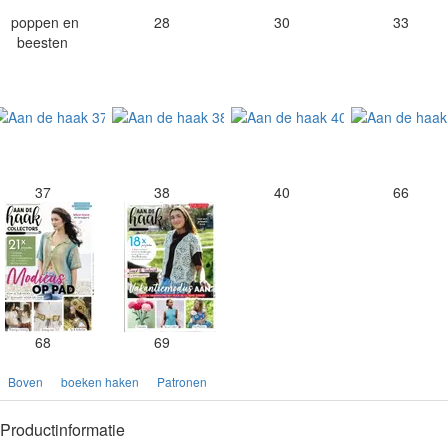
poppen en
28
30
33
beesten
37
38
40
66
68
69
Boven
boeken haken
Patronen
Productinformatie