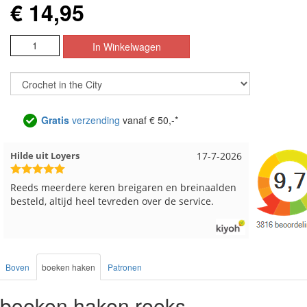
€ 14,95
Gratis
verzending
vanaf € 50,-*
Loes uit EMMELOORD
12-7-2026
Nell uit 
Snelle levering en keurig verpakt. Top.
Goed verp
Boven
boeken haken
Patronen
boeken haken reeks