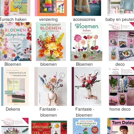
Tunisch haken
versiering
accessoires
baby en peute
Bloemen
bloemen
Bloemen
deco
Dekens
Fantasie -
Fantasie -
home deco
bloemen
bloemen