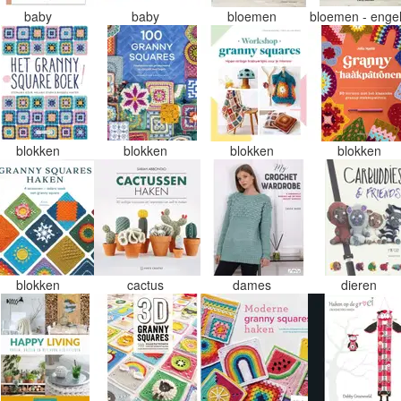
baby
baby
bloemen
bloemen - enge
blokken
blokken
blokken
blokken
blokken
cactus
dames
dieren