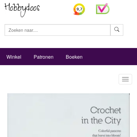
Zoeke
Winkel
Patronen
Boeken
Toggl
naviga