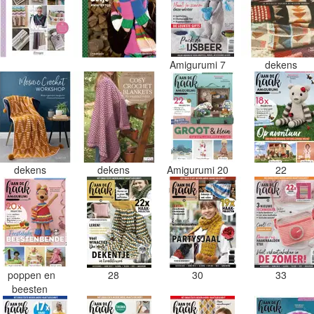
Amigurumi 7
dekens
dekens
dekens
Amigurumi 20
22
poppen en
28
30
33
beesten