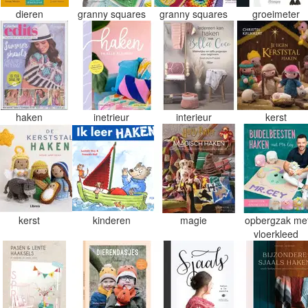
dieren
granny squares
granny squares
groeimeter
haken
inetrieur
interieur
kerst
kerst
kinderen
magie
opbergzak me
vloerkleed