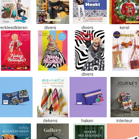
verkleedkleren
divers
divers
kerst
divers
dekens
haken
interieur