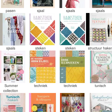
pasen
sjaal
sjaals
sjaals
sjaals
steken
steken
structuur hake
Summer
techniek
techniek
tunisch
collection