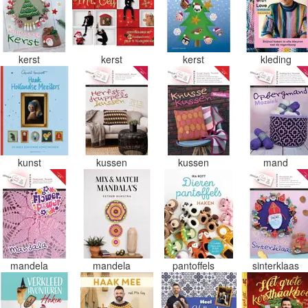
kerst
kerst
kerst
kleding
kunst
kussen
kussen
mand
mandela
mandela
pantoffels
sinterklaas