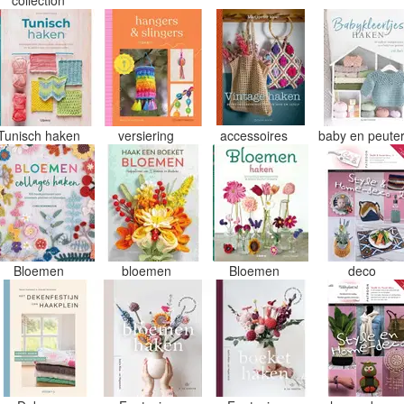
Tunisch haken
versiering
accessoires
baby en peute
Bloemen
bloemen
Bloemen
deco