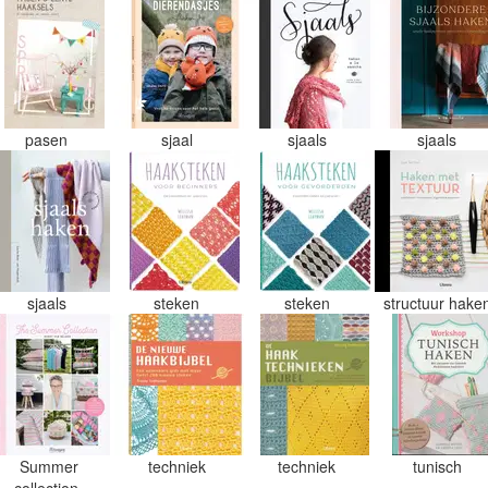
pasen
sjaal
sjaals
sjaals
sjaals
steken
steken
structuur hake
Summer
techniek
techniek
tunisch
collection