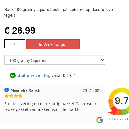
Boek 100 granny square boek, geïnspireerd op decoratieve
tegels.
€ 26,99
Gratis
verzending
vanaf € 50,-*
Hilde uit Loyers
17-7-2026
Loes uit
Reeds meerdere keren breigaren en breinaalden
Snelle le
besteld, altijd heel tevreden over de service.