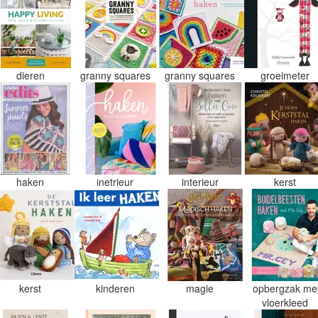
dieren
granny squares
granny squares
groeimeter
haken
inetrieur
interieur
kerst
kerst
kinderen
magie
opbergzak me
vloerkleed