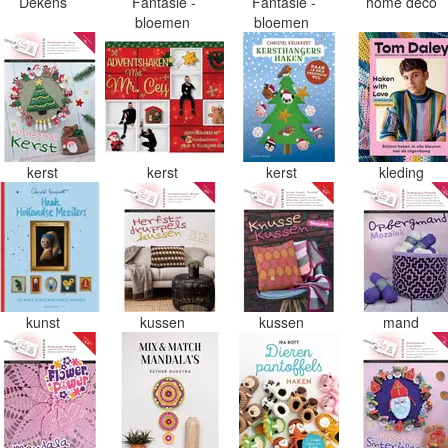
Dekens
Fantasie -
Fantasie -
home deco
bloemen
bloemen
kerst
kerst
kerst
kleding
kunst
kussen
kussen
mand