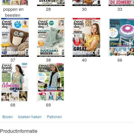
poppen en
28
30
33
beesten
37
38
40
66
68
69
Boven
boeken haken
Patronen
Productinformatie