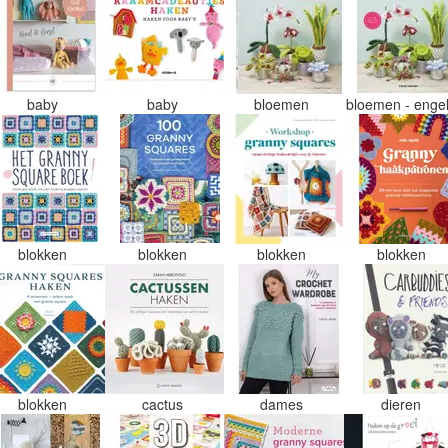
baby
baby
bloemen
bloemen - enge
blokken
blokken
blokken
blokken
blokken
cactus
dames
dieren