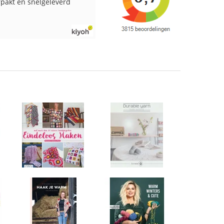
pakt en snelgeleverd
Ruime keus aan viltwol, mooie
kleuren en goede kwaliteit. Snel
verzonden. Enigste wat ik een
beetje jammer vind is dat alles los
in een doos word gedaan. Had veel
verschillende kleuren blauw en
paars besteld en dat word zo los in
een doos gestopt. Geen kleur code
en de vezels waren in elkaar gaan
zitten. Moet nu zelf uitzoeken
welke kleurcode bij welke bol hoort
Had ook 3x 50 gram zwart besteld
maar door de andere bollen zitten
er nu verschillende kleuren vezels
in het zwart. Dat vind ik erg
jammer. Als ik nu wil nabestellen
moet ik maar hopen dat ik de juist
kleurcode bij de juiste bol heb
gedaan. Misschien een tip om de
kleuren apart in te pakken met een
sticker welke kleur het is?
Desondanks zou ik deze shop zeke
wel aanbevelen wat betreft de