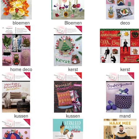
bloemen
Bloemen
deco
home deco
kerst
kerst
kussen
kussen
mand