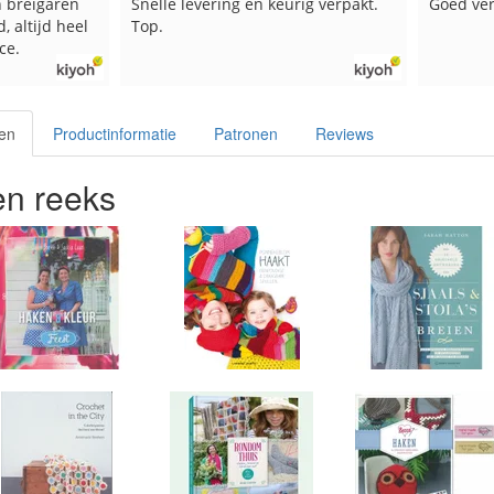
 breigaren
Snelle levering en keurig verpakt.
Goed ver
, altijd heel
Top.
ce.
en
Productinformatie
Patronen
Reviews
n reeks