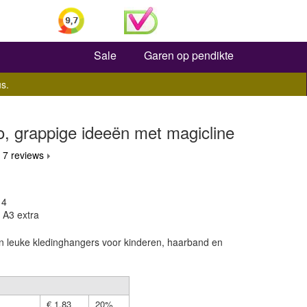
Zoeken
Sale
Garen op pendikte
s.
, grappige ideeën met magicline
 7 reviews
 4
 A3 extra
 leuke kledinghangers voor kinderen, haarband en
€ 1,83
20%