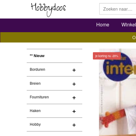
Home
Winke
O
je korting nu -20%
** Nieuw
Borduren
Breien
Fournituren
Haken
Hobby