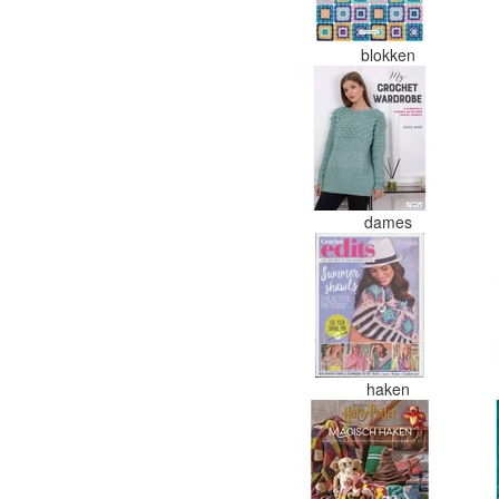
blokken
dames
haken