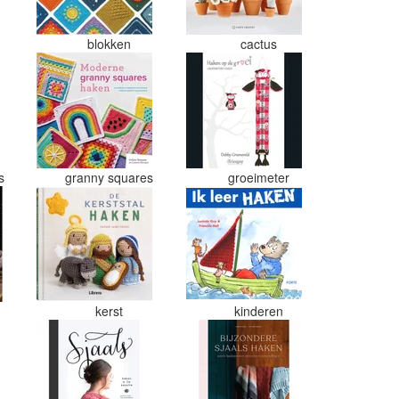
blokken
cactus
es
granny squares
groeimeter
kerst
kinderen