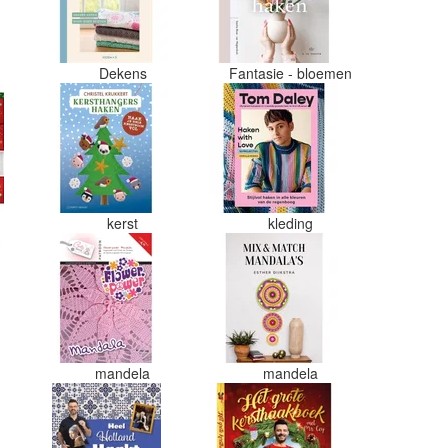
Dekens
Fantasie - bloemen
kerst
kleding
mandela
mandela