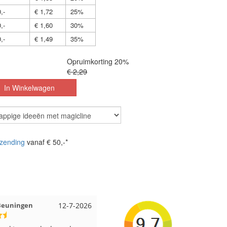
,-
€ 1,72
25%
,-
€ 1,60
30%
,-
€ 1,49
35%
Opruimkorting 20%
€ 2,29
zending
vanaf € 50,-*
 Beuningen
12-7-2026
Wendy uit Amsterdam
11-7-202