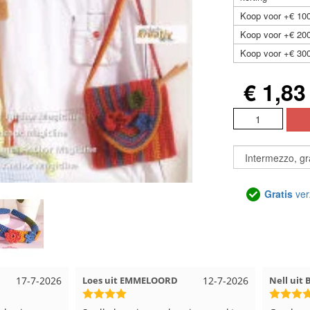
Koop voor +€ 100
Koop voor +€ 200
Koop voor +€ 300
€ 1,83
Gratis
ver
17-7-2026
Loes uit EMMELOORD
12-7-2026
Nell uit