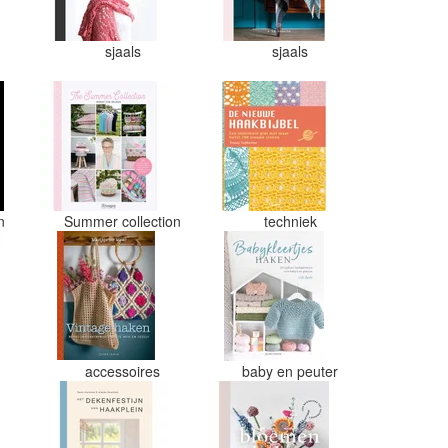
sjaals
sjaals
en
Summer collection
techniek
accessoires
baby en peuter