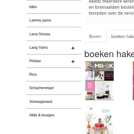
Snelle levering en een keurig
Reeds meerdere keren
pakket Ga er weer leuke pakket van
en breinaalden besteld
Istex
maken voor de markt.
tevreden over de servi
Lammy yarns
Lana Grossa
Boven
boeken hak
Lang Yarns
boeken hake
Phildar
Rico
Schachenmayr
Scheepjeswol
Aktie & koopjes