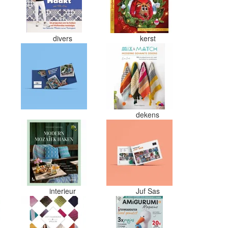
divers
kerst
dekens
interieur
Juf Sas