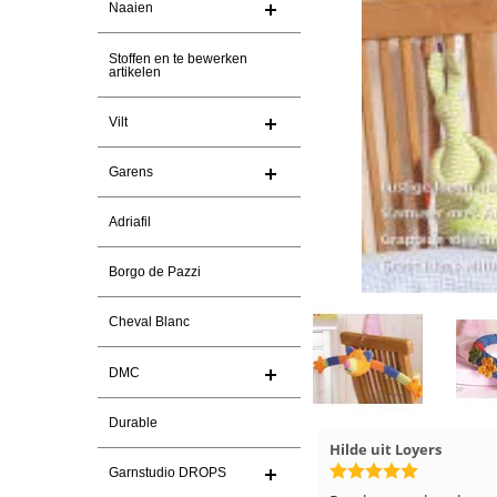
Naaien
Stoffen en te bewerken
artikelen
Vilt
Garens
Adriafil
Borgo de Pazzi
Cheval Blanc
DMC
Durable
Magnolia Ranch
23-7-2026
Hilde uit Loyers
Garnstudio DROPS