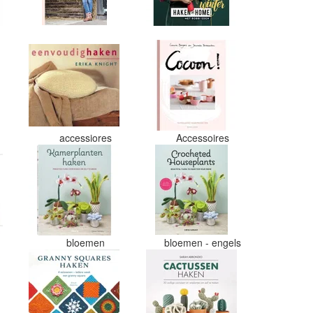
viltwol. Goede prijs/kwaliteit
verhouding.
accessiores
Accessoires
bloemen
bloemen - engels