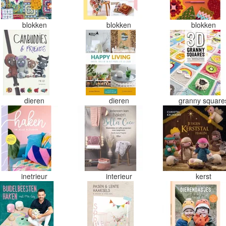
blokken
blokken
blokken
dieren
dieren
granny squar
inetrieur
interieur
kerst