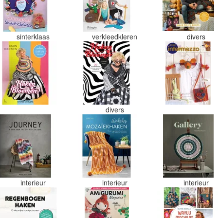
sinterklaas
verkleedkleren
divers
divers
interieur
interieur
interieur