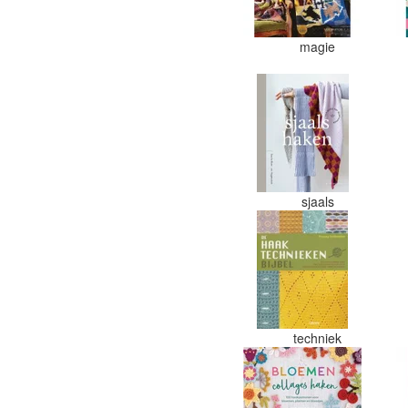
magie
sjaals
techniek