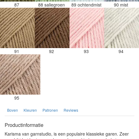
87
88 saliegroen
89 ochtendmist
90 mist
91
92
93
94
95
Boven
Kleuren
Patronen
Reviews
Productinformatie
Karisma van garnstudio, is een populaire klassieke garen. Zeer