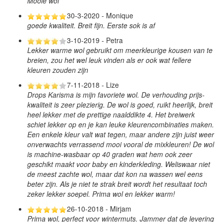
Mooie wol
30-3-2020 - Monique
goede kwaliteit. Breit fijn. Eerste sok is af
3-10-2019 - Petra
Lekker warme wol gebruikt om meerkleurige kousen van te
breien, zou het wel leuk vinden als er ook wat fellere
kleuren zouden zijn
7-11-2018 - Lize
Drops Karisma is mijn favoriete wol. De verhouding prijs-
kwaliteit is zeer plezierig. De wol is goed, ruikt heerlijk, breit
heel lekker met de prettige naalddikte 4. Het breiwerk
schiet lekker op en je kan leuke kleurencombinaties maken.
Een enkele kleur valt wat tegen, maar andere zijn juist weer
onverwachts verrassend mooi vooral de mixkleuren! De wol
is machine-wasbaar op 40 graden wat hem ook zeer
geschikt maakt voor baby en kinderkleding. Weliswaar niet
de meest zachte wol, maar dat kon na wassen wel eens
beter zijn. Als je niet te strak breit wordt het resultaat toch
zeker lekker soepel. Prima wol en lekker warm!
26-10-2018 - Mirjam
Prima wol, perfect voor wintermuts. Jammer dat de levering