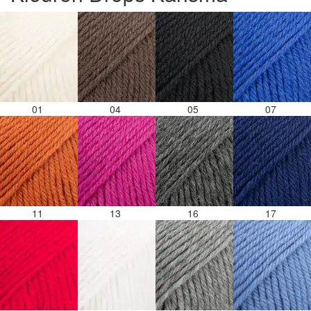
verschillende kleuren vezels in het zwart. Dat
vind ik erg jammer. Als ik nu wil nabestellen
moet ik maar hopen dat ik de juiste kleurcode
bij de juiste bol heb gedaan. Misschien een
tip om de kleuren apart in te pakken met een
sticker welke kleur het is? Desondanks zou ik
deze shop zeker wel aanbevelen wat betreft
01
04
05
07
de viltwol. Goede prijs/kwaliteit verhouding.
11
13
16
17