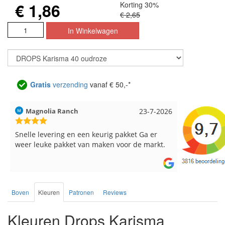
€ 1,86
Korting 30%
€ 2,65
Gratis
verzending
vanaf € 50,-*
Hilde uit Loyers
17-7-2026
Loes uit 
Reeds meerdere keren breigaren en
Snelle leve
breinaalden besteld, altijd heel tevreden over
de service.
Boven
Kleuren
Patronen
Reviews
Kleuren Drops Karisma