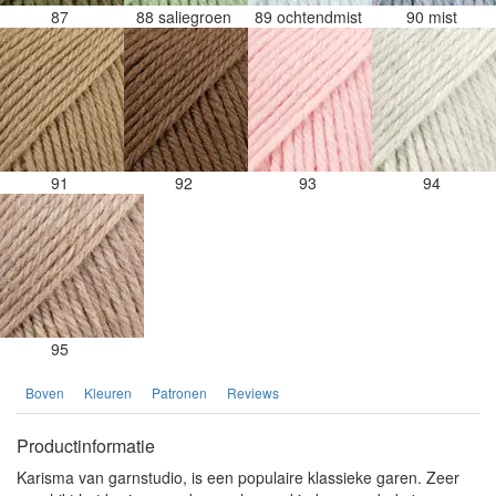
87
88 saliegroen
89 ochtendmist
90 mist
91
92
93
94
95
Boven
Kleuren
Patronen
Reviews
Productinformatie
Karisma van garnstudio, is een populaire klassieke garen. Zeer