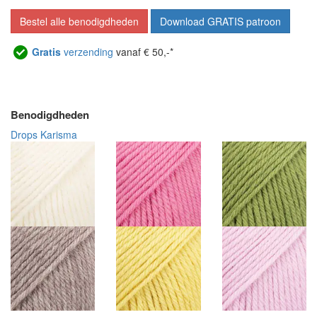
Bestel alle benodigdheden
Download GRATIS patroon
Gratis
verzending
vanaf € 50,-*
Benodigdheden
Drops Karisma