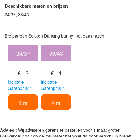
Beschikbare maten en prijzen
24/37, 38/43
Breipatroon Sokken Dancing bunny met paashazen
24/37
38/43
€ 12
€ 14
Indicatie
Indicatie
Garenprijs**
Garenprijs**
Kies
Kies
Advies
: Wij adviseren garens te bestellen voor 1 maat groter.
Breiwerk is nooit op de millimeter nauwkeurig door verschil in breien