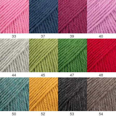
33
37
39
40
44
45
47
48
50
52
53
54