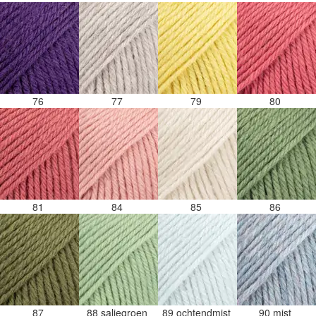
76
77
79
80
81
84
85
86
87
88 saliegroen
89 ochtendmist
90 mist