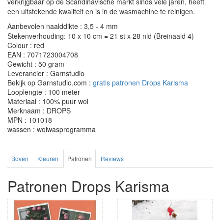
verkrijgbaar op de Scandinavische markt sinds vele jaren, heeft
een uitstekende kwaliteit en is in de wasmachine te reinigen.
Aanbevolen naalddikte : 3,5 - 4 mm
Stekenverhouding: 10 x 10 cm = 21 st x 28 nld (Breinaald 4)
Colour : red
EAN : 7071723004708
Gewicht : 50 gram
Leverancier : Garnstudio
Bekijk op Garnstudio.com :
gratis patronen Drops Karisma
Looplengte : 100 meter
Materiaal : 100% puur wol
Merknaam : DROPS
MPN : 101018
wassen : wolwasprogramma
Boven
Kleuren
Patronen
Reviews
Patronen Drops Karisma