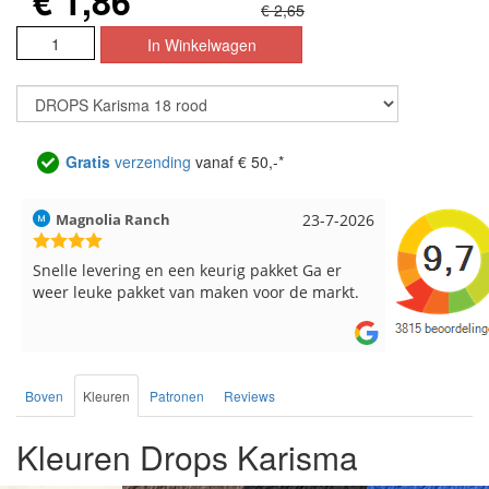
€ 1,86
€ 2,65
Gratis
verzending
vanaf € 50,-*
Hilde uit Loyers
17-7-2026
Loes uit 
Reeds meerdere keren breigaren en
Snelle leve
breinaalden besteld, altijd heel tevreden over
de service.
Boven
Kleuren
Patronen
Reviews
Kleuren Drops Karisma