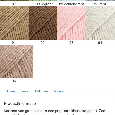
87
88 saliegroen
89 ochtendmist
90 mist
91
92
93
94
95
Boven
Kleuren
Patronen
Reviews
Productinformatie
Karisma van garnstudio, is een populaire klassieke garen. Zeer