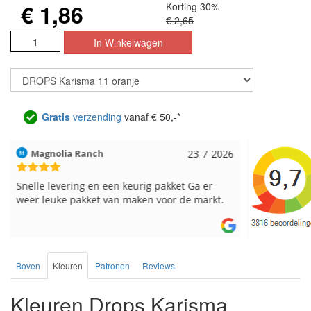
€ 1,86
Korting 30%
€ 2,65
Gratis
verzending
vanaf € 50,-*
Hilde uit Loyers
17-7-2026
Loes uit 
Reeds meerdere keren breigaren en
Snelle leve
breinaalden besteld, altijd heel tevreden over
de service.
Boven
Kleuren
Patronen
Reviews
Kleuren Drops Karisma