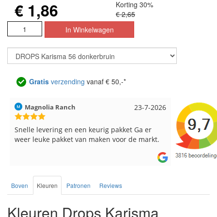
€ 1,86
Korting 30%
€ 2,65
Gratis
verzending
vanaf € 50,-*
Hilde uit Loyers
17-7-2026
Loes uit 
Reeds meerdere keren breigaren en
Snelle leve
breinaalden besteld, altijd heel tevreden over
de service.
Boven
Kleuren
Patronen
Reviews
Kleuren Drops Karisma