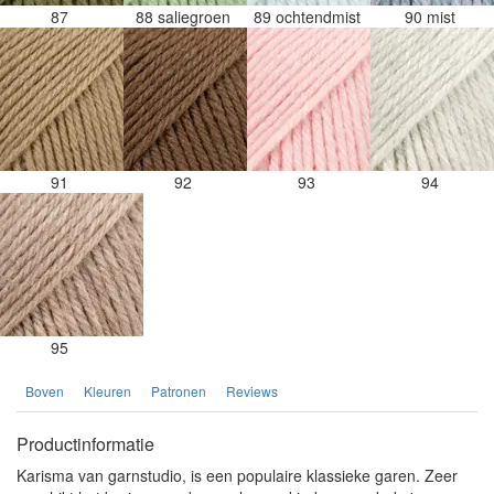
87
88 saliegroen
89 ochtendmist
90 mist
91
92
93
94
95
Boven
Kleuren
Patronen
Reviews
Productinformatie
Karisma van garnstudio, is een populaire klassieke garen. Zeer