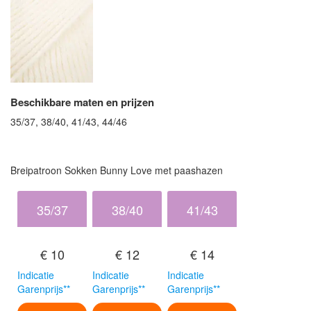
Beschikbare maten en prijzen
35/37, 38/40, 41/43, 44/46
Breipatroon Sokken Bunny Love met paashazen
35/37
38/40
41/43
€ 10
€ 12
€ 14
Indicatie
Indicatie
Indicatie
Garenprijs**
Garenprijs**
Garenprijs**