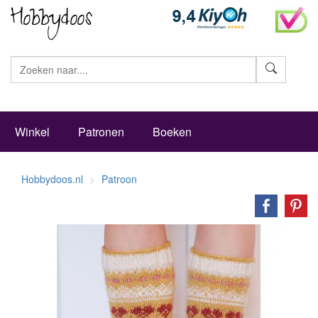
Zoeke
Winkel
Patronen
Boeken
Hobbydoos.nl
Patroon