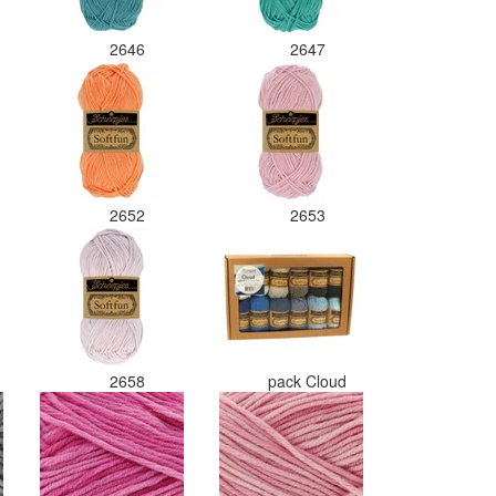
2646
2647
2652
2653
2658
pack Cloud