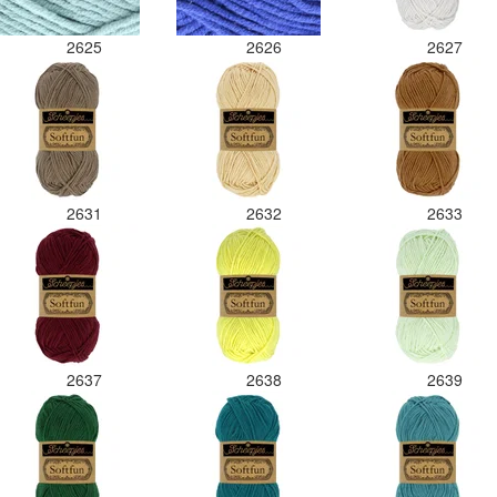
2625
2626
2627
2631
2632
2633
2637
2638
2639