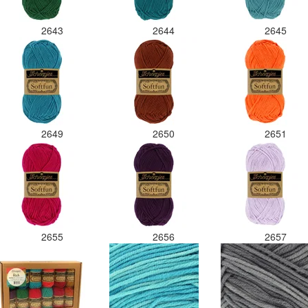
2643
2644
2645
2649
2650
2651
2655
2656
2657