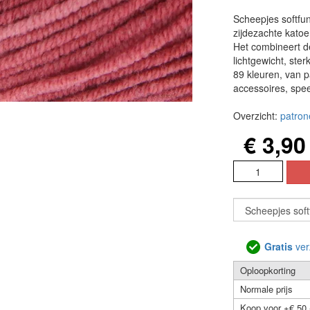
Scheepjes softfun
zijdezachte katoen
Het combineert 
lichtgewicht, ste
89 kleuren, van pa
accessoires, spe
Overzicht:
patron
€ 3,90
Gratis
ver
Oploopkorting
Normale prijs
Koop voor +€ 50,