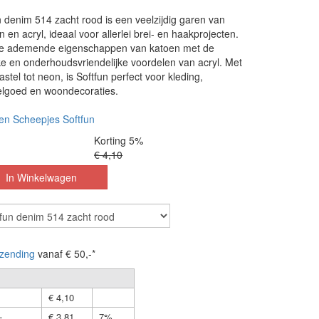
 denim 514 zacht rood is een veelzijdig garen van
 en acryl, ideaal voor allerlei brei- en haakprojecten.
de ademende eigenschappen van katoen met de
rke en onderhoudsvriendelijke voordelen van acryl. Met
stel tot neon, is Softfun perfect voor kleding,
elgoed en woondecoraties.
en Scheepjes Softfun
Korting 5%
€ 4,10
zending
vanaf € 50,-*
€ 4,10
-
€ 3,81
7%