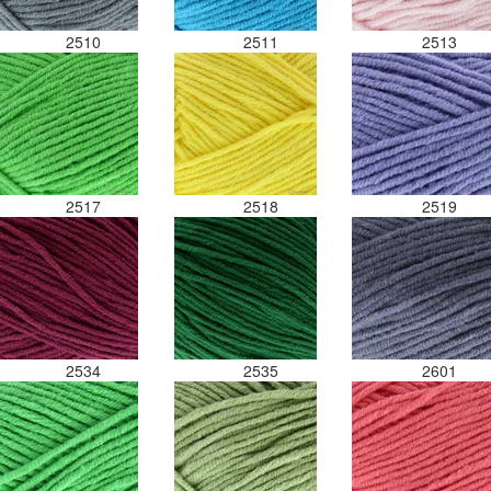
2510
2511
2513
2517
2518
2519
2534
2535
2601