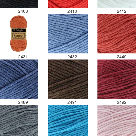
2408
2410
2412
2431
2432
2449
2489
2491
2492