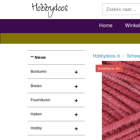
Home
Winke
Hobbydoos.nl
Schee
** Nieuw
je korting nu -5%
Borduren
Breien
Fournituren
Haken
Hobby