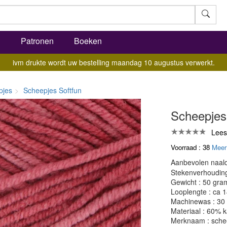
l
Patronen
Boeken
ivm drukte wordt uw bestelling maandag 10 augustus verwerkt.
pjes
Scheepjes Softfun
Scheepjes
Lees
Voorraad : 38
Meer
Aanbevolen naald
Stekenverhouding:
Gewicht : 50 gra
Looplengte : ca 
Machinewas : 30
Materiaal : 60% k
Merknaam : sche