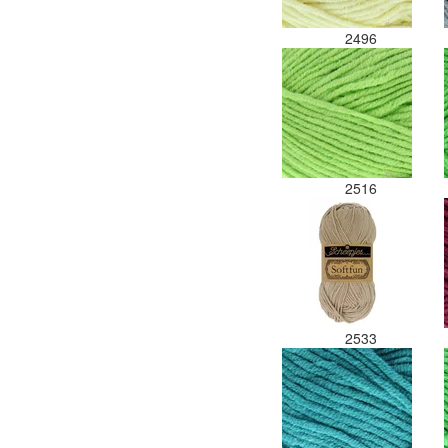
2496
2516
2533