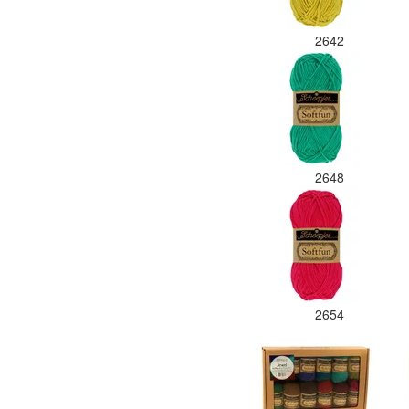
2642
2648
2654