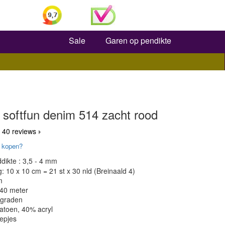
Zoeken
Sale
Garen op pendikte
 softfun denim 514 zacht rood
 40 reviews
 kopen?
dikte : 3,5 - 4 mm
 10 x 10 cm = 21 st x 30 nld (Breinaald 4)
m
140 meter
 graden
atoen, 40% acryl
epjes