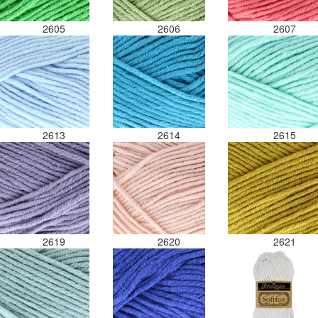
2605
2606
2607
2613
2614
2615
2619
2620
2621