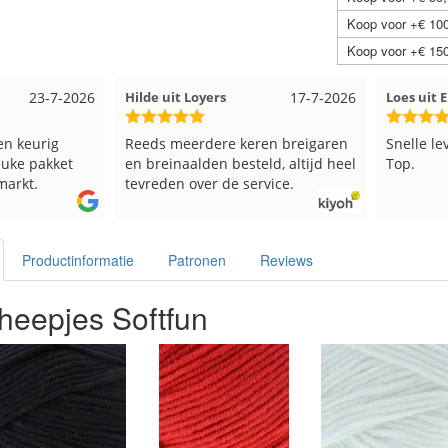
Koop voor +€ 100
Koop voor +€ 150
ers
17-7-2026
Loes uit EMMELOORD
12-7-2026
N
ere keren breigaren
Snelle levering en keurig verpakt.
G
en besteld, altijd heel
Top.
r de service.
Productinformatie
Patronen
Reviews
heepjes Softfun